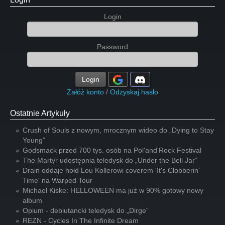
Login
Password
Login
Załóż konto
/
Odzyskaj hasło
Ostatnie Artykuły
Crush of Souls z nowym, mrocznym wideo do „Dying to Stay
Young”
Godsmack przed 700 tys. osób na Pol'and'Rock Festival
The Martyr udostępnia teledysk do „Under the Bell Jar”
Drain oddaje hołd Lou Kollerowi coverem 'It's Clobberin'
Time' na Warped Tour
Michael Kiske: HELLOWEEN ma już w 90% gotowy nowy
album
Opium - debiutancki teledysk do „Dirge”
REZN - Cycles In The Infinite Dream