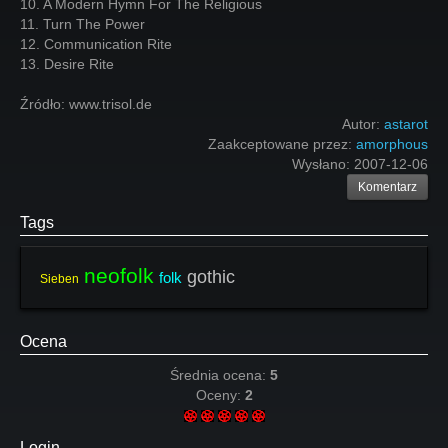
10. A Modern Hymn For The Religious
11. Turn The Power
12. Communication Rite
13. Desire Rite
Źródło: www.trisol.de
Autor:
astarot
Zaakceptowane przez:
amorphous
Wysłano:
2007-12-06
Komentarz
Tags
neofolk
gothic
folk
Sieben
Ocena
Średnia ocena:
5
Oceny:
2
Login