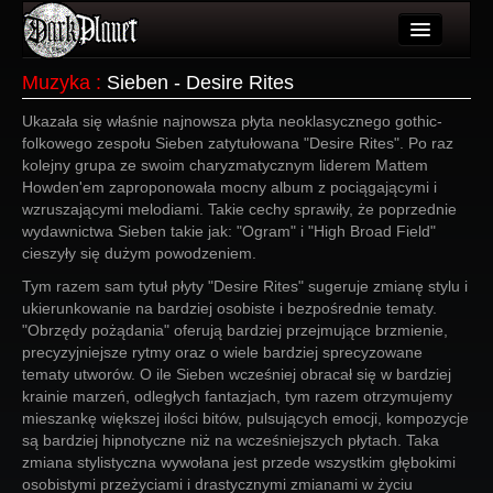
Artykuły
Muzyka
:
Sieben - Desire Rites
Użytkownicy
Ukazała się właśnie najnowsza płyta neoklasycznego gothic-
folkowego zespołu Sieben zatytułowana "Desire Rites". Po raz
Wydarzenia
kolejny grupa ze swoim charyzmatycznym liderem Mattem
Howden'em zaproponowała mocny album z pociągającymi i
Galeria
wzruszającymi melodiami. Takie cechy sprawiły, że poprzednie
wydawnictwa Sieben takie jak: "Ogram" i "High Broad Field"
Forum
cieszyły się dużym powodzeniem.
Tym razem sam tytuł płyty "Desire Rites" sugeruje zmianę stylu i
Więcej
ukierunkowanie na bardziej osobiste i bezpośrednie tematy.
"Obrzędy pożądania" oferują bardziej przejmujące brzmienie,
Login
precyzyjniejsze rytmy oraz o wiele bardziej sprecyzowane
tematy utworów. O ile Sieben wcześniej obracał się w bardziej
krainie marzeń, odległych fantazjach, tym razem otrzymujemy
mieszankę większej ilości bitów, pulsujących emocji, kompozycje
są bardziej hipnotyczne niż na wcześniejszych płytach. Taka
zmiana stylistyczna wywołana jest przede wszystkim głębokimi
osobistymi przeżyciami i drastycznymi zmianami w życiu