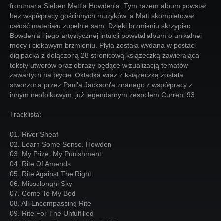
frontmana Sieben Matt'a Howden'a. Tym razem album powstał
bez współpracy gościnnych muzyków, a Matt skompletował
całość materiału zupełnie sam. Dzięki brzmieniu skrzypiec
Bowden’a i jego artystycznej intuicji powstał album o unikalnej
mocy i ciekawym brzmieniu. Płyta została wydana w postaci
digipacka z dołączoną 28 stronicową książeczką zawierająca
teksty utworów oraz obrazy będące wizualizacją tematów
zawartych na płycie. Okładka wraz z książeczką została
stworzona przez Paul'a Jackson'a znanego z współpracy z
innym neofolkowym, już legendarnym zespołem Current 93.
Tracklista:
01. River Sheaf
02. Learn Some Sense, Howden
03. My Prize, My Punishment
04. Rite Of Amends
05. Rite Against The Right
06. Missolonghi Sky
07. Come To My Bed
08. All-Encompassing Rite
09. Rite For The Unfulfilled