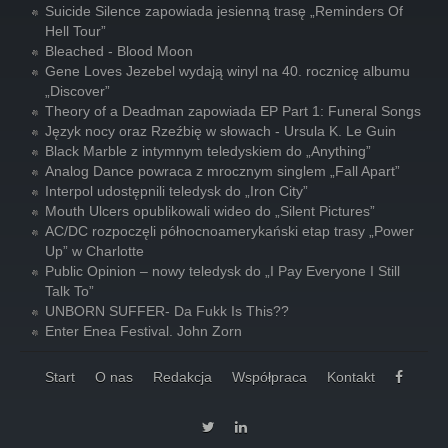
Suicide Silence zapowiada jesienną trasę „Reminders Of
Hell Tour”
Bleached - Blood Moon
Gene Loves Jezebel wydają winyl na 40. rocznicę albumu
„Discover”
Theory of a Deadman zapowiada EP Part 1: Funeral Songs
Język nocy oraz Rzeźbię w słowach - Ursula K. Le Guin
Black Marble z intymnym teledyskiem do „Anything”
Analog Dance powraca z mrocznym singlem „Fall Apart”
Interpol udostępnili teledysk do „Iron City”
Mouth Ulcers opublikowali wideo do „Silent Pictures”
AC/DC rozpoczęli północnoamerykański etap trasy „Power
Up” w Charlotte
Public Opinion – nowy teledysk do „I Pay Everyone I Still
Talk To”
UNBORN SUFFER- Da Fukk Is This??
Enter Enea Festival. John Zorn
Start
O nas
Redakcja
Współpraca
Kontakt