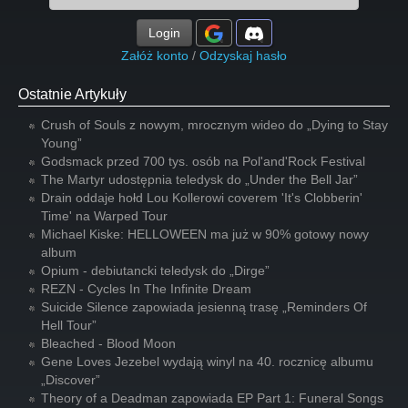
Login
Załóż konto
/
Odzyskaj hasło
Ostatnie Artykuły
Crush of Souls z nowym, mrocznym wideo do „Dying to Stay
Young”
Godsmack przed 700 tys. osób na Pol'and'Rock Festival
The Martyr udostępnia teledysk do „Under the Bell Jar”
Drain oddaje hołd Lou Kollerowi coverem 'It's Clobberin'
Time' na Warped Tour
Michael Kiske: HELLOWEEN ma już w 90% gotowy nowy
album
Opium - debiutancki teledysk do „Dirge”
REZN - Cycles In The Infinite Dream
Suicide Silence zapowiada jesienną trasę „Reminders Of
Hell Tour”
Bleached - Blood Moon
Gene Loves Jezebel wydają winyl na 40. rocznicę albumu
„Discover”
Theory of a Deadman zapowiada EP Part 1: Funeral Songs