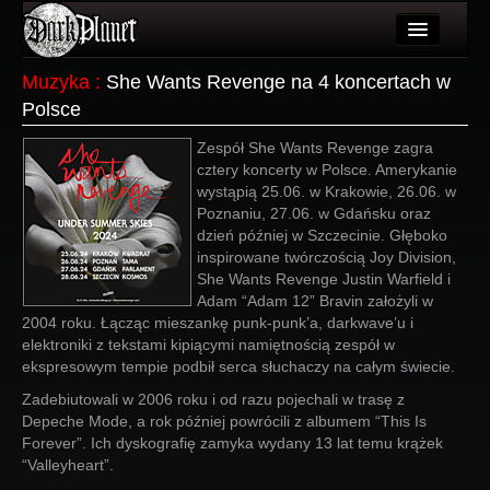
Artykuły
Muzyka
:
She Wants Revenge na 4 koncertach w
Polsce
Użytkownicy
Zespół She Wants Revenge zagra
Wydarzenia
cztery koncerty w Polsce. Amerykanie
wystąpią 25.06. w Krakowie, 26.06. w
Galeria
Poznaniu, 27.06. w Gdańsku oraz
dzień później w Szczecinie. Głęboko
Forum
inspirowane twórczością Joy Division,
She Wants Revenge Justin Warfield i
Więcej
Adam “Adam 12” Bravin założyli w
2004 roku. Łącząc mieszankę punk-punk’a, darkwave’u i
Login
elektroniki z tekstami kipiącymi namiętnością zespół w
ekspresowym tempie podbił serca słuchaczy na całym świecie.
Zadebiutowali w 2006 roku i od razu pojechali w trasę z
Depeche Mode, a rok później powrócili z albumem “This Is
Forever”. Ich dyskografię zamyka wydany 13 lat temu krążek
“Valleyheart”.