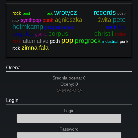
wrotycz records
rock
post rock
post-
pete
agnieszka świta
synthpop
punk
rock
helmkamp
los
progressive rock
corpus christii
angeles
noise
gothic
pop
progrock
alternative
goth
rock
industrial
punk
zimna fala
rock
Ocena
Średnia ocena:
0
Oceny:
0
Login
Login
Password