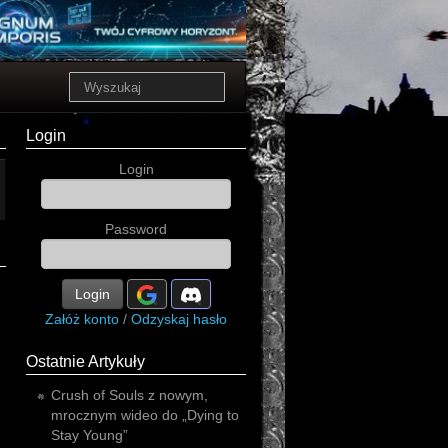
Login
Login
Password
Login
Załóż konto
/
Odzyskaj hasło
Ostatnie Artykuły
Crush of Souls z nowym,
mrocznym wideo do „Dying to
Stay Young”