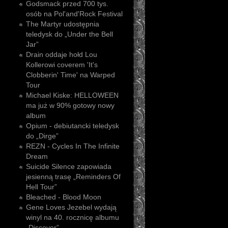
Godsmack przed 700 tys.
osób na Pol'and'Rock Festival
The Martyr udostępnia
teledysk do „Under the Bell
Jar”
Drain oddaje hołd Lou
Kollerowi coverem 'It's
Clobberin' Time' na Warped
Tour
Michael Kiske: HELLOWEEN
ma już w 90% gotowy nowy
album
Opium - debiutancki teledysk
do „Dirge”
REZN - Cycles In The Infinite
Dream
Suicide Silence zapowiada
jesienną trasę „Reminders Of
Hell Tour”
Bleached - Blood Moon
Gene Loves Jezebel wydają
winyl na 40. rocznicę albumu
„Discover”