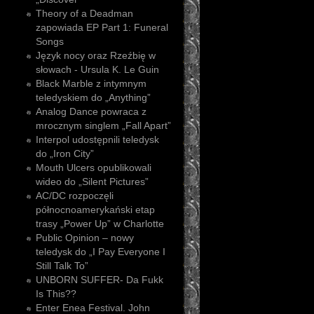
Theory of a Deadman
zapowiada EP Part 1: Funeral
Songs
Język nocy oraz Rzeźbię w
słowach - Ursula K. Le Guin
Black Marble z intymnym
teledyskiem do „Anything”
Analog Dance powraca z
mrocznym singlem „Fall Apart”
Interpol udostępnili teledysk
do „Iron City”
Mouth Ulcers opublikowali
wideo do „Silent Pictures”
AC/DC rozpoczęli
północnoamerykański etap
trasy „Power Up” w Charlotte
Public Opinion – nowy
teledysk do „I Pay Everyone I
Still Talk To”
UNBORN SUFFER- Da Fukk
Is This??
Enter Enea Festival. John