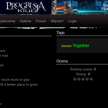
ydarzenia
Galeria
Forum
Więcej
Login
Tags
Together
Samael
ware
er had
Ocena
ned
Średnia ocena:
0
Oceny:
0
so much more to give
rld a better place to grow
ar