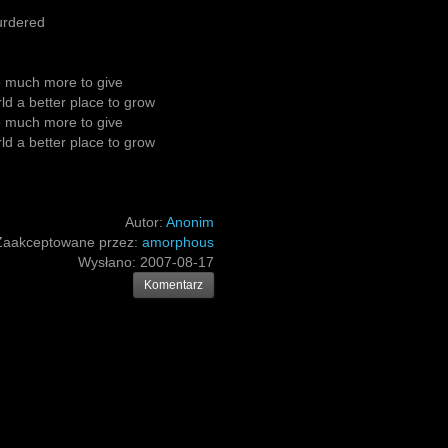
urdered
so much more to give
rld a better place to grow
so much more to give
rld a better place to grow
Autor:
Anonim
Zaakceptowane przez:
amorphous
Wysłano:
2007-08-17
Komentarz