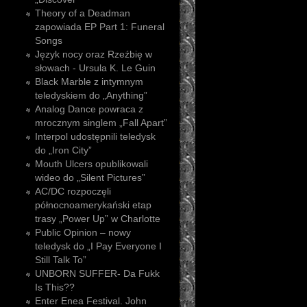
Theory of a Deadman
zapowiada EP Part 1: Funeral
Songs
Język nocy oraz Rzeźbię w
słowach - Ursula K. Le Guin
Black Marble z intymnym
teledyskiem do „Anything”
Analog Dance powraca z
mrocznym singlem „Fall Apart”
Interpol udostępnili teledysk
do „Iron City”
Mouth Ulcers opublikowali
wideo do „Silent Pictures”
AC/DC rozpoczęli
północnoamerykański etap
trasy „Power Up” w Charlotte
Public Opinion – nowy
teledysk do „I Pay Everyone I
Still Talk To”
UNBORN SUFFER- Da Fukk
Is This??
Enter Enea Festival. John