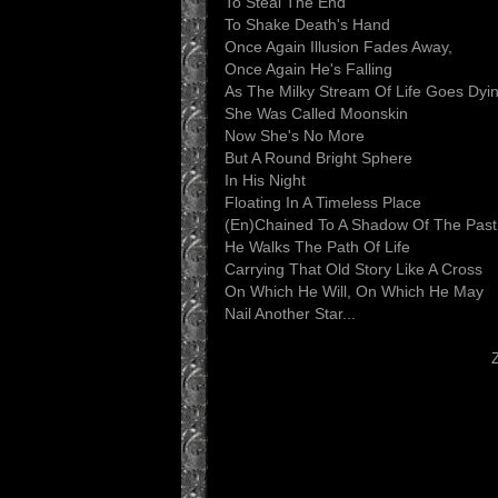
To Steal The End
To Shake Death's Hand
Once Again Illusion Fades Away,
Once Again He's Falling
As The Milky Stream Of Life Goes Dyi
She Was Called Moonskin
Now She's No More
But A Round Bright Sphere
In His Night
Floating In A Timeless Place
(En)Chained To A Shadow Of The Past
He Walks The Path Of Life
Carrying That Old Story Like A Cross
On Which He Will, On Which He May
Nail Another Star...