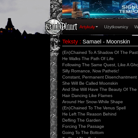
Artykuły
Użytkownicy
W
Teksty
:
Samael - Moonskin
(En)Chained To A Shadow Of The Past
He Walks The Path Of Life
Following The Same Quest, Like A Ghos
Silly Romance, Now Pathetic!
Constant, Permanent Disenchantment
She Will Be Called Moonskin
And She Will Have The Beauty Of The
Hair Dancing Like Flames
Around Her Snow-While Shape
(En)Chained To The Venus Spell
He Left The Reason Behind
Defling The Garden
Forcing The Passage
Going To The Bottom