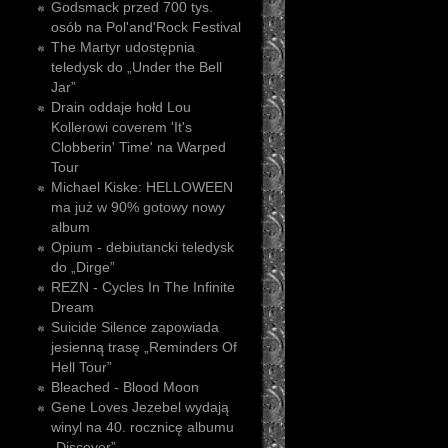
Godsmack przed 700 tys.
osób na Pol'and'Rock Festival
The Martyr udostępnia
teledysk do „Under the Bell
Jar”
Drain oddaje hołd Lou
Kollerowi coverem 'It's
Clobberin' Time' na Warped
Tour
Michael Kiske: HELLOWEEN
ma już w 90% gotowy nowy
album
Opium - debiutancki teledysk
do „Dirge”
REZN - Cycles In The Infinite
Dream
Suicide Silence zapowiada
jesienną trasę „Reminders Of
Hell Tour”
Bleached - Blood Moon
Gene Loves Jezebel wydają
winyl na 40. rocznicę albumu
„Discover”