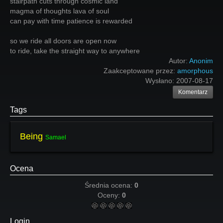
stairpath cuts through cosmic land
magma of thoughts lava of soul
can pay with time patience is rewarded
so we ride all doors are open now
to ride, take the straight way to anywhere
Autor:
Anonim
Zaakceptowane przez:
amorphous
Wysłano:
2007-08-17
Komentarz
Tags
Being
Samael
Ocena
Średnia ocena:
0
Oceny:
0
Login