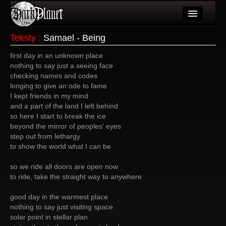
Artykuły
Teksty
:
Samael - Being
Użytkownicy
first day in an unknown place
nothing to say just a seeing face
Wydarzenia
checking names and codes
longing to give an ode to fame
Galeria
I kept friends in my mind
and a part of the land I left behind
Forum
so here I start to break the ice
beyond the mirror of peoples' eyes
Więcej
step out from lethargy
to show the world what I can be
Login
so we ride all doors are open now
to ride, take the straight way to anywhere
good day in the warmest place
nothing to say just visiting space
solar point in stellar plan