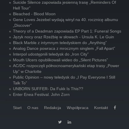
Suicide Silence zapowiada jesienną trasę „Reminders Of
Hell Tour”
Bleached - Blood Moon
Gene Loves Jezebel wydają winyl na 40. rocznicę albumu
„Discover”
Theory of a Deadman zapowiada EP Part 1: Funeral Songs
Język nocy oraz Rzeźbię w słowach - Ursula K. Le Guin
Black Marble z intymnym teledyskiem do „Anything”
Analog Dance powraca z mrocznym singlem „Fall Apart”
Interpol udostępnili teledysk do „Iron City”
Mouth Ulcers opublikowali wideo do „Silent Pictures”
AC/DC rozpoczęli północnoamerykański etap trasy „Power
Up” w Charlotte
Public Opinion – nowy teledysk do „I Pay Everyone I Still
Talk To”
UNBORN SUFFER- Da Fukk Is This??
Enter Enea Festival. John Zorn
Start
O nas
Redakcja
Współpraca
Kontakt