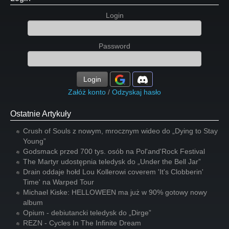
Login
Password
Login
Załóż konto
/
Odzyskaj hasło
Ostatnie Artykuły
Crush of Souls z nowym, mrocznym wideo do „Dying to Stay
Young”
Godsmack przed 700 tys. osób na Pol'and'Rock Festival
The Martyr udostępnia teledysk do „Under the Bell Jar”
Drain oddaje hołd Lou Kollerowi coverem 'It's Clobberin'
Time' na Warped Tour
Michael Kiske: HELLOWEEN ma już w 90% gotowy nowy
album
Opium - debiutancki teledysk do „Dirge”
REZN - Cycles In The Infinite Dream