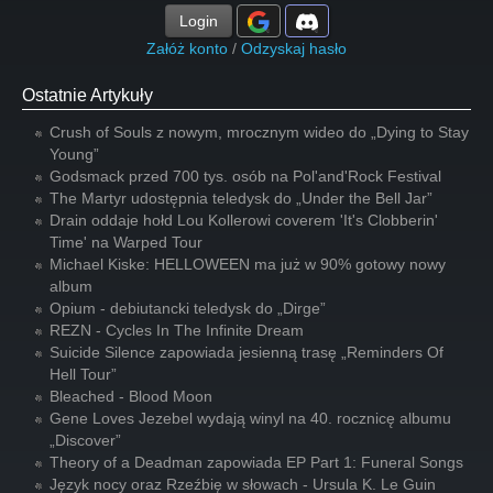
Login
Załóż konto
/
Odzyskaj hasło
Ostatnie Artykuły
Crush of Souls z nowym, mrocznym wideo do „Dying to Stay
Young”
Godsmack przed 700 tys. osób na Pol'and'Rock Festival
The Martyr udostępnia teledysk do „Under the Bell Jar”
Drain oddaje hołd Lou Kollerowi coverem 'It's Clobberin'
Time' na Warped Tour
Michael Kiske: HELLOWEEN ma już w 90% gotowy nowy
album
Opium - debiutancki teledysk do „Dirge”
REZN - Cycles In The Infinite Dream
Suicide Silence zapowiada jesienną trasę „Reminders Of
Hell Tour”
Bleached - Blood Moon
Gene Loves Jezebel wydają winyl na 40. rocznicę albumu
„Discover”
Theory of a Deadman zapowiada EP Part 1: Funeral Songs
Język nocy oraz Rzeźbię w słowach - Ursula K. Le Guin