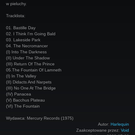
w pieluchy.
Tracklista:
01. Bastille Day
02. I Think I'm Going Bald
03. Lakeside Park
04. The Necromancer
(I) Into The Darkness
(II) Under The Shadow
(III) Return Of The Prince
05.The Fountain Of Lamneth
(I) In The Valley
(II) Didacts And Narpets
(III) No One At The Bridge
(IV) Panacea
(V) Bacchus Plateau
(VI) The Fountain
Wydawca: Mercury Records (1975)
Autor:
Harlequin
Zaakceptowane przez:
Void