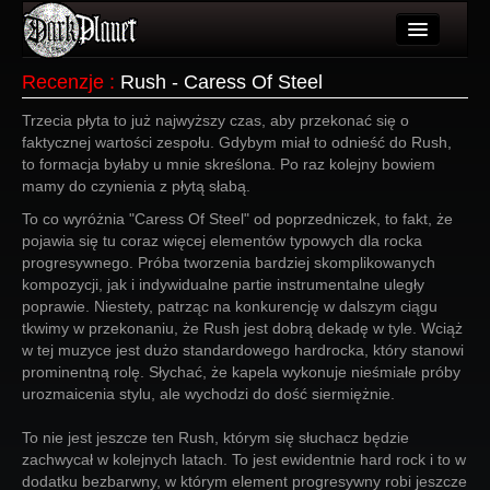
Artykuły
Recenzje
:
Rush - Caress Of Steel
Użytkownicy
Trzecia płyta to już najwyższy czas, aby przekonać się o
faktycznej wartości zespołu. Gdybym miał to odnieść do Rush,
Wydarzenia
to formacja byłaby u mnie skreślona. Po raz kolejny bowiem
mamy do czynienia z płytą słabą.
Galeria
To co wyróżnia "Caress Of Steel" od poprzedniczek, to fakt, że
pojawia się tu coraz więcej elementów typowych dla rocka
Forum
progresywnego. Próba tworzenia bardziej skomplikowanych
kompozycji, jak i indywidualne partie instrumentalne uległy
Więcej
poprawie. Niestety, patrząc na konkurencję w dalszym ciągu
tkwimy w przekonaniu, że Rush jest dobrą dekadę w tyle. Wciąż
Login
w tej muzyce jest dużo standardowego hardrocka, który stanowi
prominentną rolę. Słychać, że kapela wykonuje nieśmiałe próby
urozmaicenia stylu, ale wychodzi do dość siermiężnie.
To nie jest jeszcze ten Rush, którym się słuchacz będzie
zachwycał w kolejnych latach. To jest ewidentnie hard rock i to w
dodatku bezbarwny, w którym element progresywny robi jeszcze