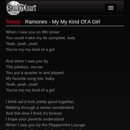
Artykuły
Teksty
:
Ramones - My My Kind Of A Girl
Użytkownicy
When I saw you on 8th street
You could make my ife complete, baly
Wydarzenia
Yeah, yeah, yeah
You're my-my kind of a girl
Galeria
And when I saw you by
Forum
The jukebox, ow-ow
You put a quarter in and played
Więcej
My favorite song too, baby
Yeah, yeah, yeah
Login
You're my-my kind of a girl
I think we'd look pretty good together,
Walking through a winter wonderland
And this time I think it's forever
I hope your parents understand
When I saw you by the Peppermint Lounge