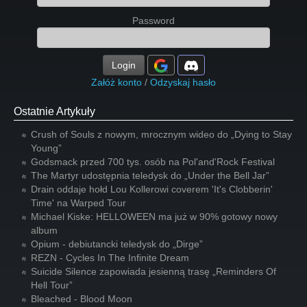
Password
Login
Załóż konto
/
Odzyskaj hasło
Ostatnie Artykuły
Crush of Souls z nowym, mrocznym wideo do „Dying to Stay
Young”
Godsmack przed 700 tys. osób na Pol'and'Rock Festival
The Martyr udostępnia teledysk do „Under the Bell Jar”
Drain oddaje hołd Lou Kollerowi coverem 'It's Clobberin'
Time' na Warped Tour
Michael Kiske: HELLOWEEN ma już w 90% gotowy nowy
album
Opium - debiutancki teledysk do „Dirge”
REZN - Cycles In The Infinite Dream
Suicide Silence zapowiada jesienną trasę „Reminders Of
Hell Tour”
Bleached - Blood Moon