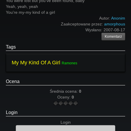
You were lost but you've been found, baby
Yeah, yeah, yeah
You're my-my kind of a girl
Autor:
Anonim
Zaakceptowane przez:
amorphous
Wysłano:
2007-08-17
Komentarz
Tags
My My Kind Of A Girl
Ramones
Ocena
Średnia ocena:
0
Oceny:
0
Login
Login