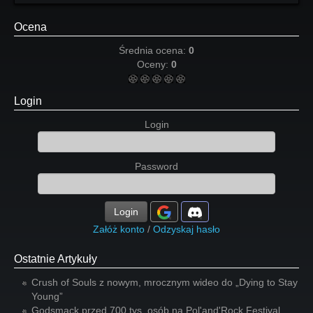
Ocena
Średnia ocena:
0
Oceny:
0
Login
Login
Password
Login
Załóż konto
/
Odzyskaj hasło
Ostatnie Artykuły
Crush of Souls z nowym, mrocznym wideo do „Dying to Stay
Young”
Godsmack przed 700 tys. osób na Pol'and'Rock Festival