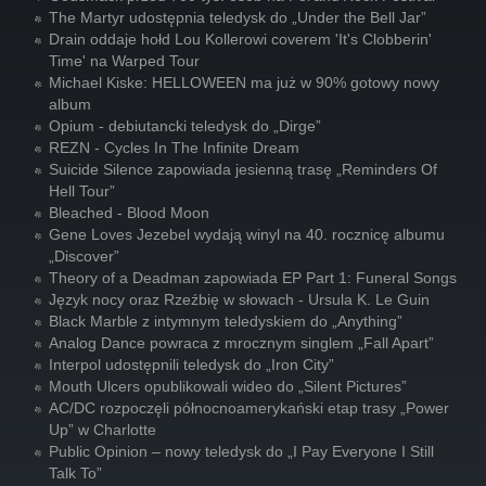
The Martyr udostępnia teledysk do „Under the Bell Jar”
Drain oddaje hołd Lou Kollerowi coverem 'It's Clobberin'
Time' na Warped Tour
Michael Kiske: HELLOWEEN ma już w 90% gotowy nowy
album
Opium - debiutancki teledysk do „Dirge”
REZN - Cycles In The Infinite Dream
Suicide Silence zapowiada jesienną trasę „Reminders Of
Hell Tour”
Bleached - Blood Moon
Gene Loves Jezebel wydają winyl na 40. rocznicę albumu
„Discover”
Theory of a Deadman zapowiada EP Part 1: Funeral Songs
Język nocy oraz Rzeźbię w słowach - Ursula K. Le Guin
Black Marble z intymnym teledyskiem do „Anything”
Analog Dance powraca z mrocznym singlem „Fall Apart”
Interpol udostępnili teledysk do „Iron City”
Mouth Ulcers opublikowali wideo do „Silent Pictures”
AC/DC rozpoczęli północnoamerykański etap trasy „Power
Up” w Charlotte
Public Opinion – nowy teledysk do „I Pay Everyone I Still
Talk To”