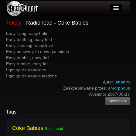
Artykuły
Teksty
:
Radiohead - Coke Babies
Użytkownicy
Easy living, easy hold
Easy teething, easy fold
Wydarzenia
Easy listening, easy love
Easy answers, to easy questions
Galeria
Easy tumble, easy doll
Easy rumble, easy fall
Forum
I get up on easy love
I get up on easy questions
Więcej
Autor:
Anonim
Zaakceptowane przez:
amorphous
Login
Wysłano:
2007-08-17
Komentarz
Tags
Coke Babies
Radiohead