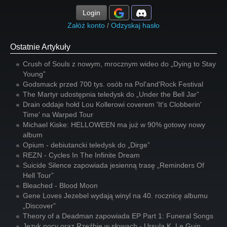
Login
Załóż konto
/
Odzyskaj hasło
Ostatnie Artykuły
Crush of Souls z nowym, mrocznym wideo do „Dying to Stay
Young”
Godsmack przed 700 tys. osób na Pol'and'Rock Festival
The Martyr udostępnia teledysk do „Under the Bell Jar”
Drain oddaje hołd Lou Kollerowi coverem 'It's Clobberin'
Time' na Warped Tour
Michael Kiske: HELLOWEEN ma już w 90% gotowy nowy
album
Opium - debiutancki teledysk do „Dirge”
REZN - Cycles In The Infinite Dream
Suicide Silence zapowiada jesienną trasę „Reminders Of
Hell Tour”
Bleached - Blood Moon
Gene Loves Jezebel wydają winyl na 40. rocznicę albumu
„Discover”
Theory of a Deadman zapowiada EP Part 1: Funeral Songs
Język nocy oraz Rzeźbię w słowach - Ursula K. Le Guin