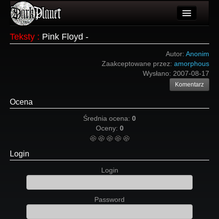
Artykuły
Teksty
:
Pink Floyd -
Użytkownicy
Autor:
Anonim
Zaakceptowane przez:
amorphous
Wydarzenia
Wysłano:
2007-08-17
Komentarz
Galeria
Ocena
Forum
Średnia ocena:
0
Więcej
Oceny:
0
Login
Login
Login
Password