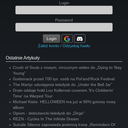
Login
Password
Login
Załóż konto
/
Odzyskaj hasło
Ostatnie Artykuły
Crush of Souls z nowym, mrocznym wideo do „Dying to Stay
Young”
Godsmack przed 700 tys. osób na Pol'and'Rock Festival
The Martyr udostępnia teledysk do „Under the Bell Jar”
Drain oddaje hołd Lou Kollerowi coverem 'It's Clobberin'
Time' na Warped Tour
Michael Kiske: HELLOWEEN ma już w 90% gotowy nowy
album
Opium - debiutancki teledysk do „Dirge”
REZN - Cycles In The Infinite Dream
Suicide Silence zapowiada jesienną trasę „Reminders Of