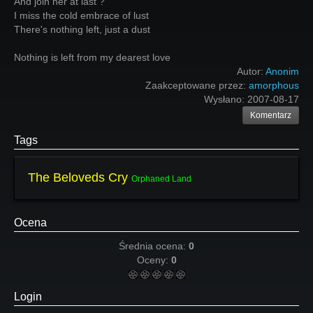
And join her at last ?
I miss the cold embrace of lust
There's nothing left, just a dust
Nothing is left from my dearest love
Autor:
Anonim
Zaakceptowane przez:
amorphous
Wysłano:
2007-08-17
Komentarz
Tags
The Beloveds Cry
Orphaned Land
Ocena
Średnia ocena:
0
Oceny:
0
Login