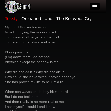
Artykuły
Teksty
:
Orphaned Land - The Beloveds Cry
Użytkownicy
My heart flies on her wings
Now I'm crying, the moon so red
Wydarzenia
Tomorrow shall be yet another hell
To the sun, (the) sky's soul is fed
Galeria
Blows pass me
Forum
(I'm) down them I do not feel
Anything except the shadow is real
Więcej
Why did she do it ? Why did she die ?
Login
How could she leave without saying goodbye ?
She has proven my life to be just a lie
When sea waves crush they hit me hard
But I do not feel them
And then reality is no more real to me
I ask myself, should I end it now