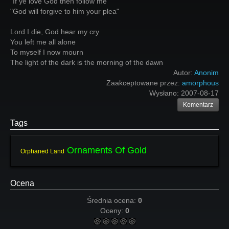
"If ye love God then follow me"
"God will forgive to him your plea"
Lord I die, God hear my cry
You left me all alone
To myself I now mourn
The light of the dark is the morning of the dawn
Autor:
Anonim
Zaakceptowane przez:
amorphous
Wysłano:
2007-08-17
Komentarz
Tags
Ornaments Of Gold
Orphaned Land
Ocena
Średnia ocena:
0
Oceny:
0