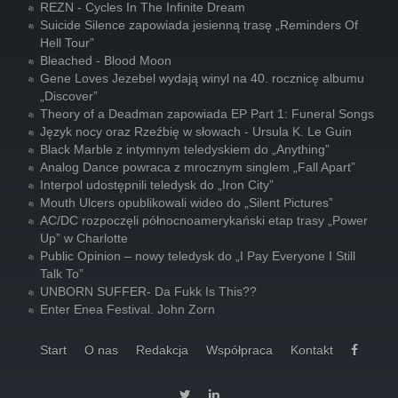
REZN - Cycles In The Infinite Dream
Suicide Silence zapowiada jesienną trasę „Reminders Of
Hell Tour”
Bleached - Blood Moon
Gene Loves Jezebel wydają winyl na 40. rocznicę albumu
„Discover”
Theory of a Deadman zapowiada EP Part 1: Funeral Songs
Język nocy oraz Rzeźbię w słowach - Ursula K. Le Guin
Black Marble z intymnym teledyskiem do „Anything”
Analog Dance powraca z mrocznym singlem „Fall Apart”
Interpol udostępnili teledysk do „Iron City”
Mouth Ulcers opublikowali wideo do „Silent Pictures”
AC/DC rozpoczęli północnoamerykański etap trasy „Power
Up” w Charlotte
Public Opinion – nowy teledysk do „I Pay Everyone I Still
Talk To”
UNBORN SUFFER- Da Fukk Is This??
Enter Enea Festival. John Zorn
Start
O nas
Redakcja
Współpraca
Kontakt