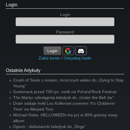
Login
Login
Password
Login
Załóż konto
/
Odzyskaj hasło
Ostatnie Artykuły
Crush of Souls z nowym, mrocznym wideo do „Dying to Stay
Young”
Godsmack przed 700 tys. osób na Pol'and'Rock Festival
The Martyr udostępnia teledysk do „Under the Bell Jar”
Drain oddaje hołd Lou Kollerowi coverem 'It's Clobberin'
Time' na Warped Tour
Michael Kiske: HELLOWEEN ma już w 90% gotowy nowy
album
Opium - debiutancki teledysk do „Dirge”