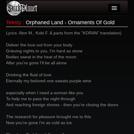
Artykuły
Teksty
:
Orphaned Land - Ornaments Of Gold
Użytkownicy
Lyrics: Alon M., Kobi F. & parts from the "KORAN" translation)
Wydarzenia
Deliver the love out from your body
Grieving nights to you, I'm hard as stone
Galeria
Bodies sweat in the heat of the moon
After you're gone I'll be all alone
Forum
Drinking the fluid of love
Więcej
Eternally my beloved one sweats purple wine
Login
especially when I need a woman like you
To help me to pass the night through
And reaching foreign shores - then you're closing the doors
The research for pleasure brought me to this
Now you're gone I'm as cold as ice