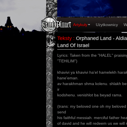
Artykuły
Użytkownicy
W
Teksty
:
Orphaned Land - Aldia
Land Of Israel
Lyrics: Taken from the "HALEL" prais
"TEHILIM")
khavivi ya khavivi ha'el hamelekh har
hane'eman.
av harakhman shma kolenu. shlakh ben
ir
kodshenu. venishlot ba beyad rama.
(trans: my beloved one oh my beloved o
send
his faithful messiah. merciful father he
of david and he will redeem us we will r