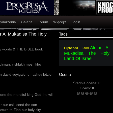
ydarzenia
Galeria
Forum
Więcej
Login
r Al Mukadisa The Holy
Tags
Aldiar Al
Orphaned Land
ing words & THE BIBLE book
Mukadisa The Holy
Land Of Israel
akhman. yishlakh meshikho
 david veyigalenu nashuv letzion
Ocena
Średnia ocena:
0
Oceny:
0
ne the merciful king God. he will
ar our call. send the son
eturn to Zion our holy city.