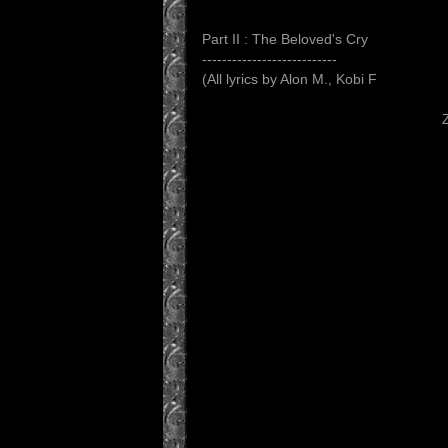
Part II : The Beloved's Cry
---------------------------
(All lyrics by Alon M., Kobi F