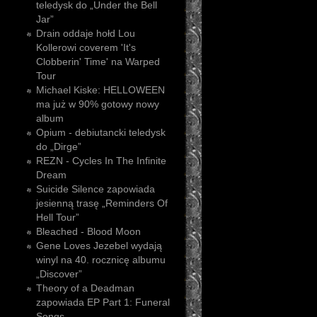
teledysk do „Under the Bell
Jar”
Drain oddaje hołd Lou
Kollerowi coverem 'It's
Clobberin' Time' na Warped
Tour
Michael Kiske: HELLOWEEN
ma już w 90% gotowy nowy
album
Opium - debiutancki teledysk
do „Dirge”
REZN - Cycles In The Infinite
Dream
Suicide Silence zapowiada
jesienną trasę „Reminders Of
Hell Tour”
Bleached - Blood Moon
Gene Loves Jezebel wydają
winyl na 40. rocznicę albumu
„Discover”
Theory of a Deadman
zapowiada EP Part 1: Funeral
Songs