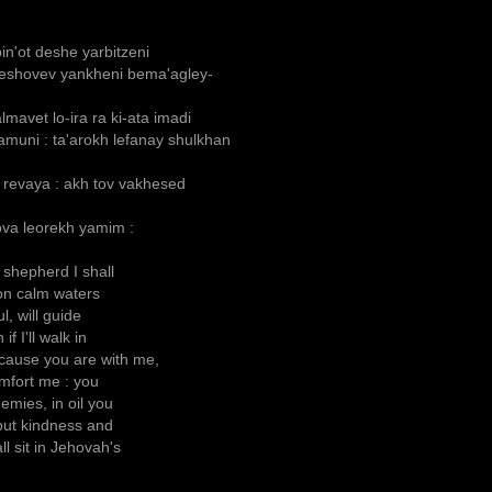
in'ot deshe yarbitzeni
yeshovev yankheni bema'agley-
mavet lo-ira ra ki-ata imadi
uni : ta'arokh lefanay shulkhan
 revaya : akh tov vakhesed
ova leorekh yamim :
 shepherd I shall
 on calm waters
l, will guide
f I'll walk in
ecause you are with me,
omfort me : you
emies, in oil you
 but kindness and
ll sit in Jehovah's