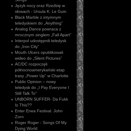
Język nocy oraz Rzeźbię w
słowach - Ursula K. Le Guin
Black Marble z intymnym
teledyskiem do „Anything”
Analog Dance powraca z
mrocznym singlem „Fall Apart”
Interpol udostępnili teledysk
do „Iron City”
Mouth Ulcers opublikowali
wideo do „Silent Pictures”
AC/DC rozpoczęli
północnoamerykański etap
trasy „Power Up” w Charlotte
Public Opinion – nowy
teledysk do „I Pay Everyone I
Still Talk To”
UNBORN SUFFER- Da Fukk
Is This??
Enter Enea Festival. John
Zorn
Roger Roger - Songs Of My
Dying World