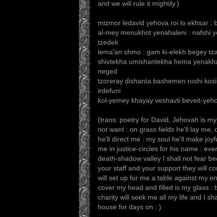
and we will rule it mightily.)
mizmor ledavid yehova roi lo ekhsar : b
al-mey menukhot yenahaleni : nafshi 
tzedek
lema'an shmo : gam ki-elekh begey tzal
shivtekha umishantekha hema yenakham
neged
tzoreray dishanta bashemen roshi kosi
irdefuni
kol-yemey khayay veshavti beveit-yeh
(trans: poetry for David, Jehovah is my
not want : on grass fields he'll lay me,
he'll direct me : my soul he'll make joyfu
me in justice-circles for his name : even i
death-shadow valley I shall not fear b
your staff and your support they will c
will set up for me a table against my en
cover my head and filled is my glass :
charity will seek me all my life and I sha
house for days on : )