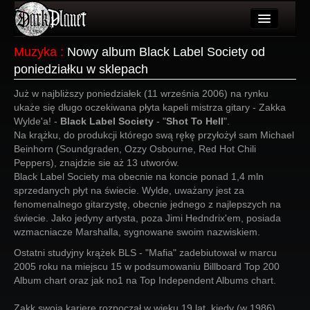
Artykuły
Muzyka
:
Nowy album Black Label Society od
poniedziałku w sklepach
Użytkownicy
Już w najbliższy poniedziałek (11 września 2006) na rynku
Wydarzenia
ukaże się długo oczekiwana płyta kapeli mistrza gitary - Zakka
Wylde'a! -
Black Label Society
- "
Shot To Hell
".
Galeria
Na krążku, do produkcji którego swą rękę przyłożył sam Michael
Beinhorn (Soundgraden, Ozzy Osbourne, Red Hot Chili
Forum
Peppers), znajdzie sie aż 13 utworów.
Black Label Society ma obecnie na koncie ponad 1,4 mln
Więcej
sprzedanych płyt na świecie. Wylde, uważany jest za
fenomenalnego gitarzystę, obecnie jednego z najlepszych na
Login
świecie. Jako jedyny artysta, poza Jimi Hedndrix'em, posiada
wzmacniacze Marshalla, sygnowane swoim nazwiskiem.
Ostatni studyjny krążek BLS - "Mafia" zadebiutował w marcu
2005 roku na miejscu 15 w podsumowaniu Billboard Top 200
Album chart oraz jak no1 na Top Independent Albums chart.
Zakk swoją karierę rozpoczął w wieku 19 lat, kiedy (w 1986)