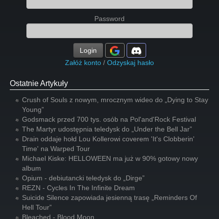
Password
Login
Załóż konto
/
Odzyskaj hasło
Ostatnie Artykuły
Crush of Souls z nowym, mrocznym wideo do „Dying to Stay
Young”
Godsmack przed 700 tys. osób na Pol'and'Rock Festival
The Martyr udostępnia teledysk do „Under the Bell Jar”
Drain oddaje hołd Lou Kollerowi coverem 'It's Clobberin'
Time' na Warped Tour
Michael Kiske: HELLOWEEN ma już w 90% gotowy nowy
album
Opium - debiutancki teledysk do „Dirge”
REZN - Cycles In The Infinite Dream
Suicide Silence zapowiada jesienną trasę „Reminders Of
Hell Tour”
Bleached - Blood Moon