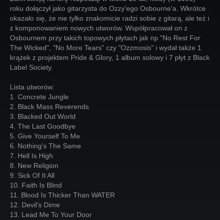
roku dołączył jako gitarzysta do Ozzy'ego Osbourne'a. Wkrótce
okazało się, że nie tylko znakomicie radzi sobie z gitarą, ale też i
z komponowaniem nowych utworów. Współpracował on z
Osbournem przy takich topowych płytach jak np "No Rest For
The Wicked", "No More Tears" czy "Ozzmosis" i wydał także 1
krążek z projektem Pride & Glory, 1 album solowy i 7 płyt z Black
Label Society.
Lista utworów:
1. Concrete Jungle
2. Black Mass Reverends
3. Blacked Out World
4. The Last Goodbye
5. Give Yourself To Me
6. Nothing's The Same
7. Hell Is High
8. New Religion
9. Sick Of It All
10. Faith Is Blind
11. Blood Is Thicker Than WATER
12. Devil's Dime
13. Lead Me To Your Door