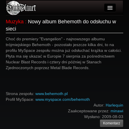
Artykuły
Muzyka
:
Nowy album Behemoth do odsłuchu w
sieci
Użytkownicy
Choć do premiery "Evangelion" - najnowszego albumu
Wydarzenia
trójmiejskiego Behemoth - pozostało jeszcze kilka dni, to na
profilu MySpace zespołu można już odsłuchać krążka w całości.
Galeria
Płyta ma się ukazać w Europie 7 sierpnia za pośrednictwem
Nuclear Blast Records i cztery dni później w Stanach
Forum
Zjednoczonych poprzez Metal Blade Records.
Więcej
Login
Strona zespołu:
www.behemoth.pl
Profil MySpace:
www.myspace.com/behemoth
Autor:
Harlequin
Zaakceptowane przez:
minawi
Wysłano:
2009-08-03
Komentarz