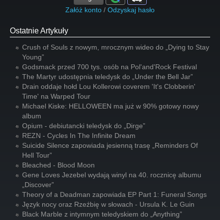
Załóż konto
/
Odzyskaj hasło
Ostatnie Artykuły
Crush of Souls z nowym, mrocznym wideo do „Dying to Stay
Young”
Godsmack przed 700 tys. osób na Pol'and'Rock Festival
The Martyr udostępnia teledysk do „Under the Bell Jar”
Drain oddaje hołd Lou Kollerowi coverem 'It's Clobberin'
Time' na Warped Tour
Michael Kiske: HELLOWEEN ma już w 90% gotowy nowy
album
Opium - debiutancki teledysk do „Dirge”
REZN - Cycles In The Infinite Dream
Suicide Silence zapowiada jesienną trasę „Reminders Of
Hell Tour”
Bleached - Blood Moon
Gene Loves Jezebel wydają winyl na 40. rocznicę albumu
„Discover”
Theory of a Deadman zapowiada EP Part 1: Funeral Songs
Język nocy oraz Rzeźbię w słowach - Ursula K. Le Guin
Black Marble z intymnym teledyskiem do „Anything”