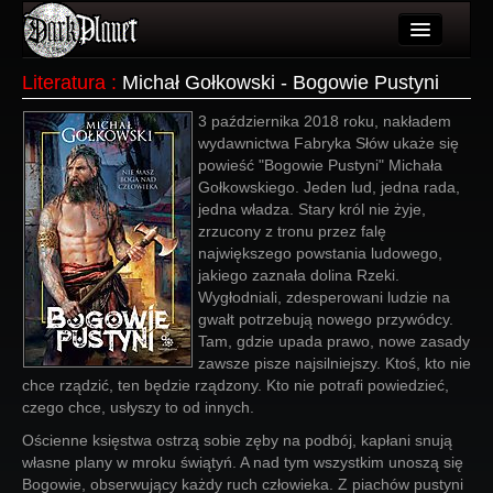
Artykuły
Literatura
:
Michał Gołkowski - Bogowie Pustyni
Użytkownicy
3 października 2018 roku, nakładem
wydawnictwa Fabryka Słów ukaże się
Wydarzenia
powieść "Bogowie Pustyni" Michała
Gołkowskiego. Jeden lud, jedna rada,
Galeria
jedna władza. Stary król nie żyje,
zrzucony z tronu przez falę
Forum
największego powstania ludowego,
jakiego zaznała dolina Rzeki.
Więcej
Wygłodniali, zdesperowani ludzie na
gwałt potrzebują nowego przywódcy.
Login
Tam, gdzie upada prawo, nowe zasady
zawsze pisze najsilniejszy. Ktoś, kto nie
chce rządzić, ten będzie rządzony. Kto nie potrafi powiedzieć,
czego chce, usłyszy to od innych.
Ościenne księstwa ostrzą sobie zęby na podbój, kapłani snują
własne plany w mroku świątyń. A nad tym wszystkim unoszą się
Bogowie, obserwujący każdy ruch człowieka. Z piachów pustyni