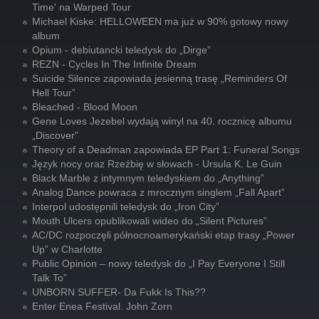
Time' na Warped Tour
Michael Kiske: HELLOWEEN ma już w 90% gotowy nowy
album
Opium - debiutancki teledysk do „Dirge”
REZN - Cycles In The Infinite Dream
Suicide Silence zapowiada jesienną trasę „Reminders Of
Hell Tour”
Bleached - Blood Moon
Gene Loves Jezebel wydają winyl na 40. rocznicę albumu
„Discover”
Theory of a Deadman zapowiada EP Part 1: Funeral Songs
Język nocy oraz Rzeźbię w słowach - Ursula K. Le Guin
Black Marble z intymnym teledyskiem do „Anything”
Analog Dance powraca z mrocznym singlem „Fall Apart”
Interpol udostępnili teledysk do „Iron City”
Mouth Ulcers opublikowali wideo do „Silent Pictures”
AC/DC rozpoczęli północnoamerykański etap trasy „Power
Up” w Charlotte
Public Opinion – nowy teledysk do „I Pay Everyone I Still
Talk To”
UNBORN SUFFER- Da Fukk Is This??
Enter Enea Festival. John Zorn