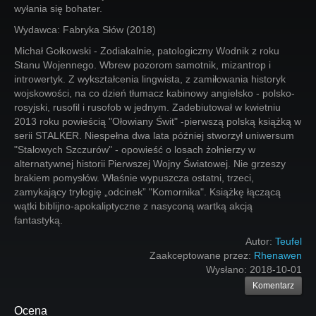
wyłania się bohater.
Wydawca: Fabryka Słów (2018)
Michał Gołkowski - Zodiakalnie, patologiczny Wodnik z roku
Stanu Wojennego. Wbrew pozorom samotnik, mizantrop i
introwertyk. Z wykształcenia lingwista, z zamiłowania historyk
wojskowości, na co dzień tłumacz kabinowy angielsko - polsko-
rosyjski, rusofil i rusofob w jednym. Zadebiutował w kwietniu
2013 roku powieścią "Ołowiany Świt" -pierwszą polską książką w
serii STALKER. Niespełna dwa lata później stworzył uniwersum
"Stalowych Szczurów" - opowieść o losach żołnierzy w
alternatywnej historii Pierwszej Wojny Światowej. Nie grzeszy
brakiem pomysłów. Właśnie wypuszcza ostatni, trzeci,
zamykający trylogię „odcinek” "Komornika". Książkę łączącą
wątki biblijno-apokaliptyczne z nasyconą wartką akcją
fantastyką.
Autor:
Teufel
Zaakceptowane przez:
Rhenawen
Wysłano:
2018-10-01
Komentarz
Ocena