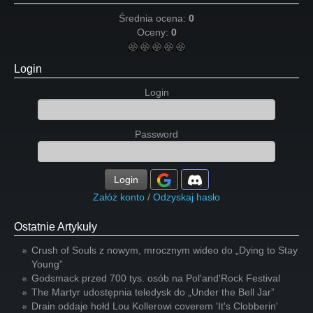
Średnia ocena:
0
Oceny:
0
Login
Login
Password
Login
Załóż konto
/
Odzyskaj hasło
Ostatnie Artykuły
Crush of Souls z nowym, mrocznym wideo do „Dying to Stay
Young”
Godsmack przed 700 tys. osób na Pol'and'Rock Festival
The Martyr udostępnia teledysk do „Under the Bell Jar”
Drain oddaje hołd Lou Kollerowi coverem 'It's Clobberin'