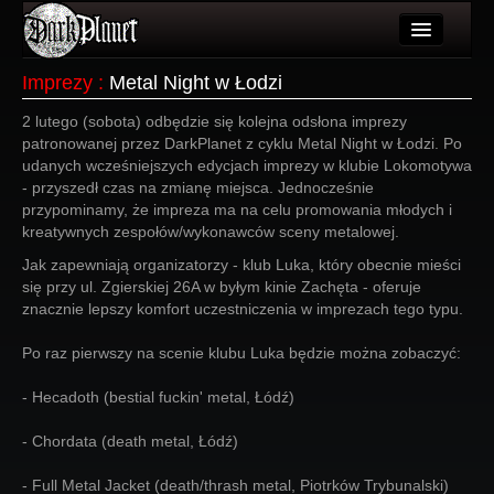
Artykuły
Imprezy
:
Metal Night w Łodzi
Użytkownicy
2 lutego (sobota) odbędzie się kolejna odsłona imprezy
patronowanej przez DarkPlanet z cyklu Metal Night w Łodzi. Po
Wydarzenia
udanych wcześniejszych edycjach imprezy w klubie Lokomotywa
- przyszedł czas na zmianę miejsca. Jednocześnie
Galeria
przypominamy, że impreza ma na celu promowania młodych i
kreatywnych zespołów/wykonawców sceny metalowej.
Forum
Jak zapewniają organizatorzy - klub Luka, który obecnie mieści
się przy ul. Zgierskiej 26A w byłym kinie Zachęta - oferuje
Więcej
znacznie lepszy komfort uczestniczenia w imprezach tego typu.
Login
Po raz pierwszy na scenie klubu Luka będzie można zobaczyć:
- Hecadoth (bestial fuckin' metal, Łódź)
- Chordata (death metal, Łódź)
- Full Metal Jacket (death/thrash metal, Piotrków Trybunalski)