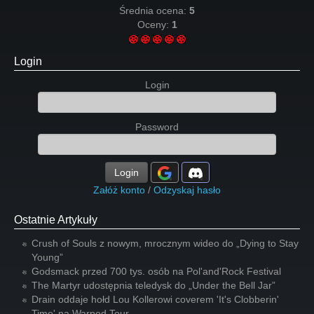
Średnia ocena:
5
Oceny:
1
Login
Login
Password
Login
Załóż konto
/
Odzyskaj hasło
Ostatnie Artykuły
Crush of Souls z nowym, mrocznym wideo do „Dying to Stay
Young”
Godsmack przed 700 tys. osób na Pol'and'Rock Festival
The Martyr udostępnia teledysk do „Under the Bell Jar”
Drain oddaje hołd Lou Kollerowi coverem 'It's Clobberin'
Time' na Warped Tour