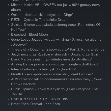
Michael Kiske: HELLOWEEN ma już w 90% gotowy nowy
album
Opium - debiutancki teledysk do „Dirge”
REZN - Cycles In The Infinite Dream
Suicide Silence zapowiada jesienną trasę „Reminders Of
Hell Tour”
Bleached - Blood Moon
Gene Loves Jezebel wydają winyl na 40. rocznicę albumu
„Discover”
Theory of a Deadman zapowiada EP Part 1: Funeral Songs
Język nocy oraz Rzeźbię w słowach - Ursula K. Le Guin
Black Marble z intymnym teledyskiem do „Anything”
Analog Dance powraca z mrocznym singlem „Fall Apart”
Interpol udostępnili teledysk do „Iron City”
Mouth Ulcers opublikowali wideo do „Silent Pictures”
AC/DC rozpoczęli północnoamerykański etap trasy „Power
Up” w Charlotte
Public Opinion – nowy teledysk do „I Pay Everyone I Still
Talk To”
UNBORN SUFFER- Da Fukk Is This??
Enter Enea Festival. John Zorn