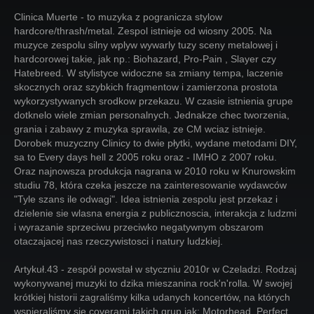
Clinica Muerte - to muzyka z pogranicza stylow
hardcore/thrash/metal. Zespol istnieje od wiosny 2005. Na
muzyce zespolu silny wplyw wywarly tuzy sceny metalowej i
hardcorowej takie, jak np.: Biohazard, Pro-Pain , Slayer czy
Hatebreed. W stylistyce widoczne sa zmiany tempa, laczenie
skocznych oraz szybkich fragmentow i zamierzona prostota
wykorzystywanych srodkow przekazu. W czasie istnienia grupe
dotknelo wiele zmian personalnych. Jednakze chec tworzenia,
grania i zabawy z muzyka sprawila, ze CM wciaz istnieje.
Dorobek muzyczny Clinicy to dwie płytki, wydane metodami DIY,
sa to Every days hell z 2005 roku oraz - IMHO z 2007 roku.
Oraz najnowsza produkcja nagrana w 2010 roku w Knurowskim
studiu 78, która czeka jeszcze na zainteresowanie wydawców
"Tyle szans ile odwagi". Idea istnienia zespolu jest przekaz i
dzielenie sie wlasna energia z publicznoscia, interakcja z ludzmi
i wyrazanie sprzeciwu przeciwko negatywnym obszarom
otaczajacej nas rzeczywistosci i natury ludzkiej.
Artykuł.43 - zespół powstał w styczniu 2010r w Czeladzi. Rodzaj
wykonywanej muzyki to dzika mieszanina rock'n'rolla. W swojej
krótkiej historii zagraliśmy kilka udanych koncertów, na których
wspieraliśmy się coverami takich grup jak: Motorhead, Perfect,