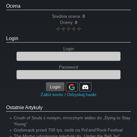
Ocena
Średnia ocena:
0
Oceny:
0
Login
Login
Password
Login
Załóż konto
/
Odzyskaj hasło
Ostatnie Artykuły
Crush of Souls z nowym, mrocznym wideo do „Dying to Stay
Young”
Godsmack przed 700 tys. osób na Pol'and'Rock Festival
The Martyr udostępnia teledysk do „Under the Bell Jar”