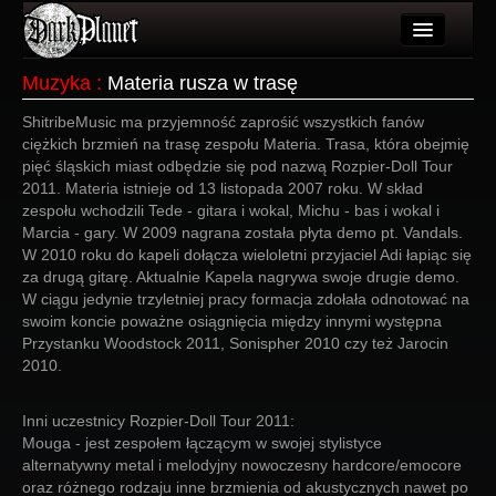
Artykuły
Muzyka
:
Materia rusza w trasę
Użytkownicy
ShitribeMusic ma przyjemność zaprośić wszystkich fanów
ciężkich brzmień na trasę zespołu Materia. Trasa, która obejmię
Wydarzenia
pięć śląskich miast odbędzie się pod nazwą Rozpier-Doll Tour
2011. Materia istnieje od 13 listopada 2007 roku. W skład
Galeria
zespołu wchodzili Tede - gitara i wokal, Michu - bas i wokal i
Marcia - gary. W 2009 nagrana została płyta demo pt. Vandals.
Forum
W 2010 roku do kapeli dołącza wieloletni przyjaciel Adi łapiąc się
za drugą gitarę. Aktualnie Kapela nagrywa swoje drugie demo.
Więcej
W ciągu jedynie trzyletniej pracy formacja zdołała odnotować na
swoim koncie poważne osiągnięcia między innymi występna
Login
Przystanku Woodstock 2011, Sonispher 2010 czy też Jarocin
2010.
Inni uczestnicy Rozpier-Doll Tour 2011:
Mouga - jest zespołem łączącym w swojej stylistyce
alternatywny metal i melodyjny nowoczesny hardcore/emocore
oraz różnego rodzaju inne brzmienia od akustycznych nawet po