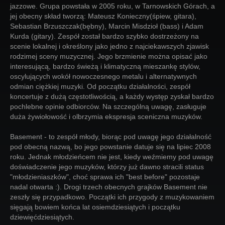
jazzowe. Grupa powstała w 2005 roku, w Tarnowskich Górach, a
jej obecny skład tworzą: Mateusz Konieczny(śpiew, gitara),
Sebastian Brzuszczak(bębny), Marcin Misdzioł (bass) i Adam
Kurda (gitary). Zespół został bardzo szybko dostrzeżony na
scenie lokalnej i określony jako jedno z najciekawszych zjawisk
rodzimej sceny muzycznej. Jego brzmienie można opisać jako
interesującą, bardzo świeżą i klimatyczną mieszankę stylów,
oscylujących wokół nowoczesnego metalu i alternatywnych
odmian ciężkiej muzyki. Od początku działalności, zespół
koncertuje z dużą częstotliwością, a każdy występ zyskał bardzo
pochlebne opinie odbiorców. Na szczególną uwagę, zasługuje
duża żywiołowość i olbrzymia ekspresja sceniczna muzyków.
Basement - to zespół młody, biorąc pod uwagę jego działalność
pod obecną nazwą, bo jego powstanie datuje się na lipiec 2008
roku. Jednak młodzieńcem nie jest, kiedy weźmiemy pod uwagę
doświadczenie jego muzyków, którzy już dawno stracili status
"młodzieniaszków", choć sprawa ich "best before" pozostaje
nadal otwarta :). Drogi trzech obecnych grajków Basement nie
zeszły się przypadkowo. Początki ich przygody z muzykowaniem
sięgają bowiem końca lat osiemdziesiątych i początku
dziewięćdziesiątych.