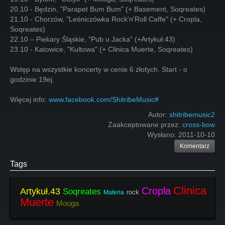
20.10 - Będzin, "Parapet Bum Bum" (+ Basement, Soqreates)
21.10 - Chorzów, "Leśniczówka Rock'n'Roll Caffe" (+ Cropla,
Soqreates)
22.10 – Piekary Śląskie, "Pub u Jacka" (+Artykuł.43)
23.10 - Katowice, "Kultowa" (+ Clinica Muerte, Soqreates)
Wstęp na wszystkie koncerty w cenie 6 złotych. Start - o
godzinie 19ej.
Więcej info:
www.facebook.com/ShitribeMusic#
Autor:
shitribemusic2
Zaakceptowane przez:
cross-bow
Wysłano:
2011-10-10
Komentarz
Tags
Clinica
Cropla
Artykuł.43
Soqreates
rock
Materia
Muerte
Mouga