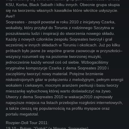
KSU, Korba, Black Sabath i kilku innych. Obecnie grupa skupia
się na tworzeniu własnych kawałków które wkrótce usłyszycie.
Ave!!
Soqreates - zespół powstał w roku 2010 z inicjatywy Czarka,
wokalisty, który przybył do Torunia z rodzinnego Szczytna w
poszukiwaniu ludzi i inspiracji do stworzenia nowego składu.
Każdy z nowych członków zespołu Soqreates tworzył i grał
wcześniej w innych składach w Toruniu i okolicach. Już po kilku
próbach było jasne że wspólne granie zaowocuje w przyszłości–
wszyscy rozumieli się na poziomie tworzonej muzyki,
jednocześnie każdy wnosił coś od siebie. Wzbogaciliśmy
oryginalne kompozycje Czarka z dema Soqreates 2010 i
zaczęliśmy tworzyć nowy materiał. Potężne brzmienie
niskostrojonych gitar w połączeniu z melodyjnym, pełnym energii
wokalem i ciekawym, mocnym aranżem perkusji i basu tworzy
mieszankę wybuchową której warto doświadczyć na żywo.
Utwory z dema Soqreates 2010 w wakacje2010 zajmowały
najwyższe miejsca na listach przebojów rozgłośni internetowych,
a także cieszą się popularnością na profilu myspace oraz
portalu megatotal.
Rozpier-Doll Tour 2011:
19.10 - Bytom, "Gotyk" (+ Mouga, Soqreates)