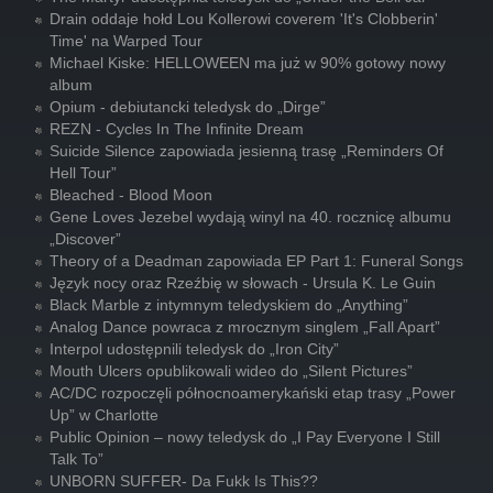
Drain oddaje hołd Lou Kollerowi coverem 'It's Clobberin'
Time' na Warped Tour
Michael Kiske: HELLOWEEN ma już w 90% gotowy nowy
album
Opium - debiutancki teledysk do „Dirge”
REZN - Cycles In The Infinite Dream
Suicide Silence zapowiada jesienną trasę „Reminders Of
Hell Tour”
Bleached - Blood Moon
Gene Loves Jezebel wydają winyl na 40. rocznicę albumu
„Discover”
Theory of a Deadman zapowiada EP Part 1: Funeral Songs
Język nocy oraz Rzeźbię w słowach - Ursula K. Le Guin
Black Marble z intymnym teledyskiem do „Anything”
Analog Dance powraca z mrocznym singlem „Fall Apart”
Interpol udostępnili teledysk do „Iron City”
Mouth Ulcers opublikowali wideo do „Silent Pictures”
AC/DC rozpoczęli północnoamerykański etap trasy „Power
Up” w Charlotte
Public Opinion – nowy teledysk do „I Pay Everyone I Still
Talk To”
UNBORN SUFFER- Da Fukk Is This??