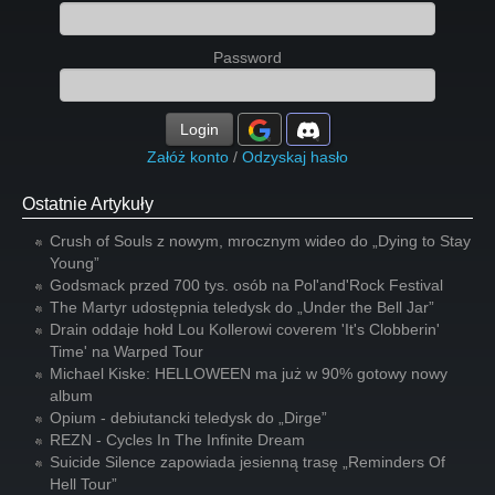
Password
Login
Załóż konto
/
Odzyskaj hasło
Ostatnie Artykuły
Crush of Souls z nowym, mrocznym wideo do „Dying to Stay
Young”
Godsmack przed 700 tys. osób na Pol'and'Rock Festival
The Martyr udostępnia teledysk do „Under the Bell Jar”
Drain oddaje hołd Lou Kollerowi coverem 'It's Clobberin'
Time' na Warped Tour
Michael Kiske: HELLOWEEN ma już w 90% gotowy nowy
album
Opium - debiutancki teledysk do „Dirge”
REZN - Cycles In The Infinite Dream
Suicide Silence zapowiada jesienną trasę „Reminders Of
Hell Tour”