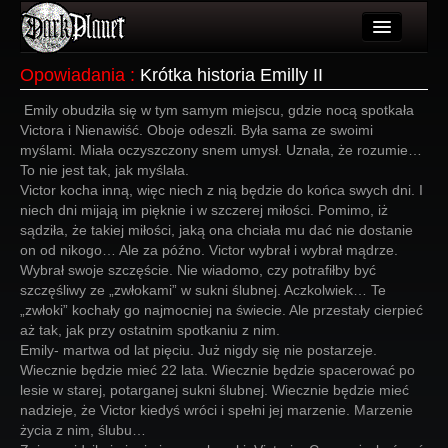
Artykuły
Opowiadania
:
Krótka historia Emilly II
Użytkownicy
Emily obudziła się w tym samym miejscu, gdzie nocą spotkała
Victora i Nienawiść. Oboje odeszli. Była sama ze swoimi
Wydarzenia
myślami. Miała oczyszczony snem umysł. Uznała, że rozumie…
To nie jest tak, jak myślała.
Galeria
Victor kocha inną, więc niech z nią będzie do końca swych dni. I
niech dni mijają im pięknie i w szczerej miłości. Pomimo, iż
Forum
sądziła, że takiej miłości, jaką ona chciała mu dać nie dostanie
on od nikogo… Ale za późno. Victor wybrał i wybrał mądrze.
Więcej
Wybrał swoje szczęście. Nie wiadomo, czy potrafiłby być
szczęśliwy ze „zwłokami” w sukni ślubnej. Aczkolwiek… Te
Login
„zwłoki” kochały go najmocniej na świecie. Ale przestały cierpieć
aż tak, jak przy ostatnim spotkaniu z nim.
Emily- martwa od lat pięciu. Już nigdy się nie postarzeje.
Wiecznie będzie mieć 22 lata. Wiecznie będzie spacerować po
lesie w starej, potarganej sukni ślubnej. Wiecznie będzie mieć
nadzieje, że Victor kiedyś wróci i spełni jej marzenie. Marzenie
życia z nim, ślubu…