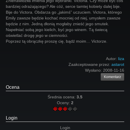
Znienawidziła imienia jego wybranki. Victoria. Czy może być coś
bardziej odrażającego? Ale cóż, serce tamtej kobiety dalej bije.
Bije do Victora. Obdarza go „jakimś” uczuciem. Victora, którego
Emily zawsze będzie kochać mocniej od niej, umysłem zawsze
będzie z nim. Jedną dłonią mogłaby znieść jego smutek.
Napełniać sobą jego kielich, być jego winem. Tą świecą
oświetlać drogę jego w ciemności.
Poprzez tą obrączkę proszę cię, bądź moim… Victorze.
Autor:
liza
Zaakceptowane przez:
astarot
Wysłano:
2008-11-16
Komentarz
Ocena
Średnia ocena:
3.5
Oceny:
2
Login
Login