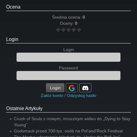
Ocena
Średnia ocena:
0
Oceny:
0
Login
Login
Password
Login
Załóż konto
/
Odzyskaj hasło
Ostatnie Artykuły
Crush of Souls z nowym, mrocznym wideo do „Dying to Stay
Young”
Godsmack przed 700 tys. osób na Pol'and'Rock Festival