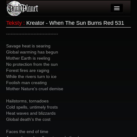
Artykuły
Teksty
:
Kreator - When The Sun Burns Red 531
Użytkownicy
----------------------------------
Wydarzenia
Savage heat is searing
Global warming has begun
Galeria
Mother Earth is reeling
No protection from the sun
Forum
Forest fires are raging
While the rivers turn to ice
Więcej
Foolish man creating
Mother Nature's cruel demise
Login
Hailstorms, tornadoes
Cold spells, untimely frosts
Heat waves and blizzards
Global death's the cost
Faces the end of time