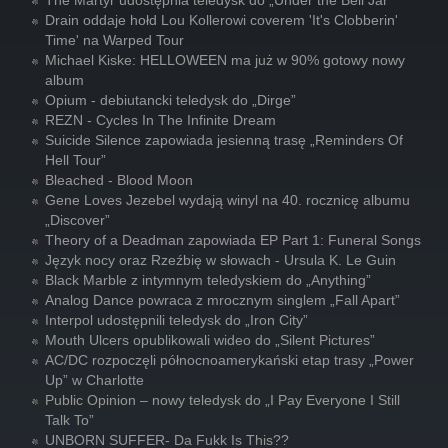
The Martyr udostępnia teledysk do „Under the Bell Jar”
Drain oddaje hołd Lou Kollerowi coverem 'It's Clobberin'
Time' na Warped Tour
Michael Kiske: HELLOWEEN ma już w 90% gotowy nowy
album
Opium - debiutancki teledysk do „Dirge”
REZN - Cycles In The Infinite Dream
Suicide Silence zapowiada jesienną trasę „Reminders Of
Hell Tour”
Bleached - Blood Moon
Gene Loves Jezebel wydają winyl na 40. rocznicę albumu
„Discover”
Theory of a Deadman zapowiada EP Part 1: Funeral Songs
Język nocy oraz Rzeźbię w słowach - Ursula K. Le Guin
Black Marble z intymnym teledyskiem do „Anything”
Analog Dance powraca z mrocznym singlem „Fall Apart”
Interpol udostępnili teledysk do „Iron City”
Mouth Ulcers opublikowali wideo do „Silent Pictures”
AC/DC rozpoczęli północnoamerykański etap trasy „Power
Up” w Charlotte
Public Opinion – nowy teledysk do „I Pay Everyone I Still
Talk To”
UNBORN SUFFER- Da Fukk Is This??