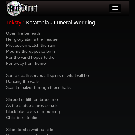
Artykuły
Teksty
:
Katatonia - Funeral Wedding
Użytkownicy
Open life beneath
Her glory stains the hearse
Wydarzenia
Procession watch the rain
Mourns the opposite birth
Galeria
For the wind hopes to die
Far away from home
Forum
Same death serves all spirits of what will be
Więcej
Dancing the walls
Scent of silver through those halls
Login
Shroud of filth embrace me
As the statue stares so cold
Black blue eyes of mourning
Child born to die
Silent tombs wait outside