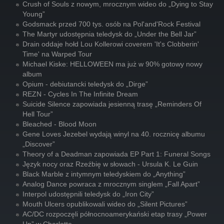
Crush of Souls z nowym, mrocznym wideo do „Dying to Stay
Young”
Godsmack przed 700 tys. osób na Pol'and'Rock Festival
The Martyr udostępnia teledysk do „Under the Bell Jar”
Drain oddaje hołd Lou Kollerowi coverem 'It's Clobberin'
Time' na Warped Tour
Michael Kiske: HELLOWEEN ma już w 90% gotowy nowy
album
Opium - debiutancki teledysk do „Dirge”
REZN - Cycles In The Infinite Dream
Suicide Silence zapowiada jesienną trasę „Reminders Of
Hell Tour”
Bleached - Blood Moon
Gene Loves Jezebel wydają winyl na 40. rocznicę albumu
„Discover”
Theory of a Deadman zapowiada EP Part 1: Funeral Songs
Język nocy oraz Rzeźbię w słowach - Ursula K. Le Guin
Black Marble z intymnym teledyskiem do „Anything”
Analog Dance powraca z mrocznym singlem „Fall Apart”
Interpol udostępnili teledysk do „Iron City”
Mouth Ulcers opublikowali wideo do „Silent Pictures”
AC/DC rozpoczęli północnoamerykański etap trasy „Power