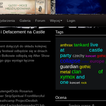
ydarzenia
Galeria
Forum
Więcej
Login
 i Defacement na Castle
Tags
live
tankard
anthrax
nt dołączyli do składu kolejnej
at castle
y festiwal odbędzie się w dniach
party
w Bolkowie odbędą się After Show
czechy
gothi
koncert
collapse
go gigu wystąpi łącznie
europe
metal
guardian
gothic
clan of
metal
xymox
and
one
koncert
rock
lutengelOrdo Rosarius
er StripSpiritual FrontMerciful
Ocena
athcamp ProjectDevilish
ital FactorAmbassador21Job
Średnia ocena:
0