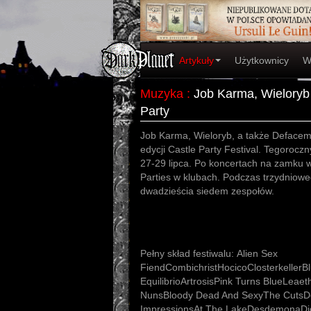
Artykuły
Użytkownicy
W
Muzyka
:
Job Karma, Wieloryb
Party
Job Karma, Wieloryb, a także Defaceme
edycji Castle Party Festival. Tegoroczn
27-29 lipca. Po koncertach na zamku 
Parties w klubach. Podczas trzydniowe
dwadzieścia siedem zespołów.
Pełny skład festiwalu: Alien Sex
FiendCombichristHocicoClosterkellerB
EquilibrioArtrosisPink Turns BlueLeaeth
NunsBloody Dead And SexyThe CutsDe
ImpressionsAt The LakeDesdemonaDig