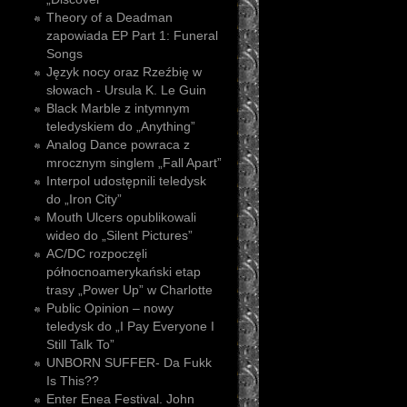
Theory of a Deadman
zapowiada EP Part 1: Funeral
Songs
Język nocy oraz Rzeźbię w
słowach - Ursula K. Le Guin
Black Marble z intymnym
teledyskiem do „Anything”
Analog Dance powraca z
mrocznym singlem „Fall Apart”
Interpol udostępnili teledysk
do „Iron City”
Mouth Ulcers opublikowali
wideo do „Silent Pictures”
AC/DC rozpoczęli
północnoamerykański etap
trasy „Power Up” w Charlotte
Public Opinion – nowy
teledysk do „I Pay Everyone I
Still Talk To”
UNBORN SUFFER- Da Fukk
Is This??
Enter Enea Festival. John