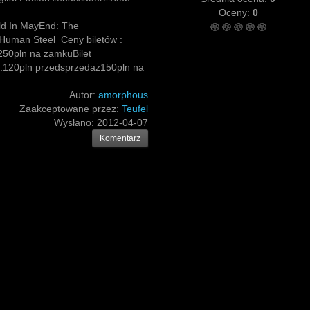
Oceny:
0
ld In MayEnd: The
Human Steel Ceny biletów :
250pln na zamkuBilet
a):120pln przedsprzedaż150pln na
Autor:
amorphous
Zaakceptowane przez:
Teufel
Wysłano:
2012-04-07
Komentarz