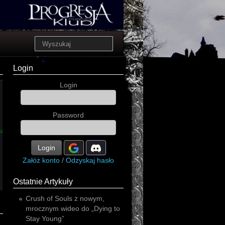
Login
Login
controlled
defacement
Password
bolków
c
blind
tyr
helsinki
jaromer
Login
Załóż konto
/
Odzyskaj hasło
Ostatnie Artykuły
Crush of Souls z nowym,
mrocznym wideo do „Dying to
Stay Young”