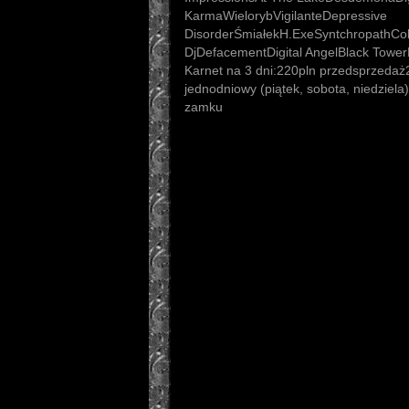
KarmaWielorybVigilanteDepressive
DisorderŚmiałekH.ExeSyntchropathCo
DjDefacementDigital AngelBlack Tower
Karnet na 3 dni:220pln przedsprzedaż
jednodniowy (piątek, sobota, niedziel
zamku