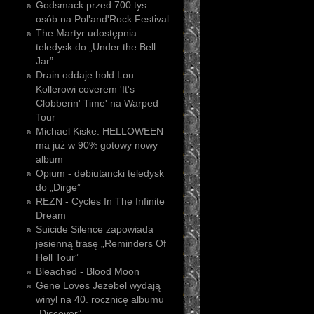
Godsmack przed 700 tys.
osób na Pol'and'Rock Festival
The Martyr udostępnia
teledysk do „Under the Bell
Jar”
Drain oddaje hołd Lou
Kollerowi coverem 'It's
Clobberin' Time' na Warped
Tour
Michael Kiske: HELLOWEEN
ma już w 90% gotowy nowy
album
Opium - debiutancki teledysk
do „Dirge”
REZN - Cycles In The Infinite
Dream
Suicide Silence zapowiada
jesienną trasę „Reminders Of
Hell Tour”
Bleached - Blood Moon
Gene Loves Jezebel wydają
winyl na 40. rocznicę albumu
„Discover”