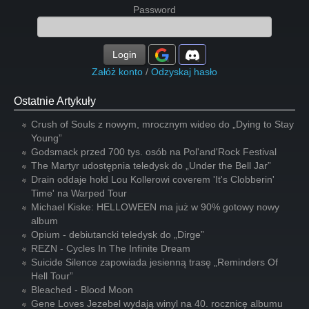
Password
Login
Załóż konto
/
Odzyskaj hasło
Ostatnie Artykuły
Crush of Souls z nowym, mrocznym wideo do „Dying to Stay
Young”
Godsmack przed 700 tys. osób na Pol'and'Rock Festival
The Martyr udostępnia teledysk do „Under the Bell Jar”
Drain oddaje hołd Lou Kollerowi coverem 'It's Clobberin'
Time' na Warped Tour
Michael Kiske: HELLOWEEN ma już w 90% gotowy nowy
album
Opium - debiutancki teledysk do „Dirge”
REZN - Cycles In The Infinite Dream
Suicide Silence zapowiada jesienną trasę „Reminders Of
Hell Tour”
Bleached - Blood Moon
Gene Loves Jezebel wydają winyl na 40. rocznicę albumu