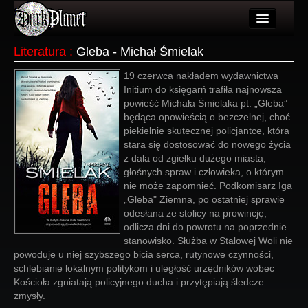
Artykuły
Literatura
:
Gleba - Michał Śmielak
Użytkownicy
19 czerwca nakładem wydawnictwa
Initium do księgarń trafiła najnowsza
Wydarzenia
powieść Michała Śmielaka pt. „Gleba”
będąca opowieścią o bezczelnej, choć
Galeria
piekielnie skutecznej policjantce, która
stara się dostosować do nowego życia
Forum
z dala od zgiełku dużego miasta,
głośnych spraw i człowieka, o którym
Więcej
nie może zapomnieć. Podkomisarz Iga
„Gleba" Ziemna, po ostatniej sprawie
Login
odesłana ze stolicy na prowincję,
odlicza dni do powrotu na poprzednie
stanowisko. Służba w Stalowej Woli nie
powoduje u niej szybszego bicia serca, rutynowe czynności,
schlebianie lokalnym politykom i uległość urzędników wobec
Kościoła zgniatają policyjnego ducha i przytępiają śledcze
zmysły.