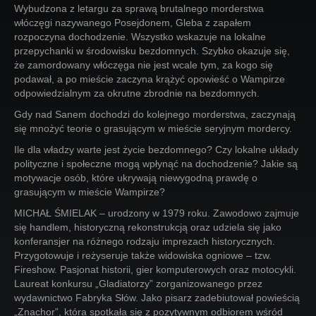
Wybudzona z letargu za sprawą brutalnego morderstwa
włóczęgi nazywanego Posejdonem, Gleba z zapałem
rozpoczyna dochodzenie. Wszystko wskazuje na lokalne
przepychanki w środowisku bezdomnych. Szybko okazuje się,
że zamordowany włóczęga nie jest wcale tym, za kogo się
podawał, a po mieście zaczyna krążyć opowieść o Wampirze
odpowiedzialnym za okrutne zbrodnie na bezdomnych.
Gdy nad Sanem dochodzi do kolejnego morderstwa, zaczynają
się mnożyć teorie o grasującym w mieście seryjnym mordercy.
Ile dla władzy warte jest życie bezdomnego? Czy lokalne układy
polityczne i społeczne mogą wpłynąć na dochodzenie? Jakie są
motywacje osób, które ukrywają niewygodną prawdę o
grasującym w mieście Wampirze?
MICHAŁ ŚMIELAK – urodzony w 1979 roku. Zawodowo zajmuje
się handlem, historyczną rekonstrukcją oraz udziela się jako
konferansjer na różnego rodzaju imprezach historycznych.
Przygotowuje i reżyseruje także widowiska ogniowe – tzw.
Fireshow. Pasjonat historii, gier komputerowych oraz motocykli.
Laureat konkursu „Gladiatorzy” zorganizowanego przez
wydawnictwo Fabryka Słów. Jako pisarz zadebiutował powieścią
„Znachor”, która spotkała się z pozytywnym odbiorem wśród