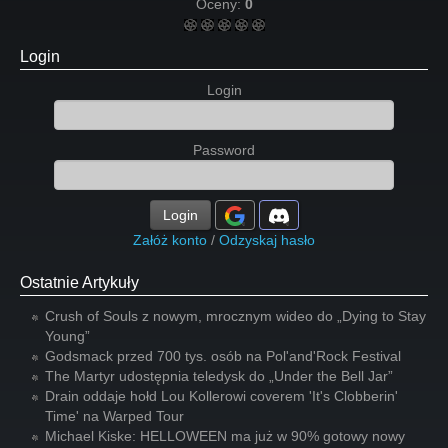
Oceny:
0
Login
Login
Password
Login
Załóż konto
/
Odzyskaj hasło
Ostatnie Artykuły
Crush of Souls z nowym, mrocznym wideo do „Dying to Stay
Young”
Godsmack przed 700 tys. osób na Pol'and'Rock Festival
The Martyr udostępnia teledysk do „Under the Bell Jar”
Drain oddaje hołd Lou Kollerowi coverem 'It's Clobberin'
Time' na Warped Tour
Michael Kiske: HELLOWEEN ma już w 90% gotowy nowy