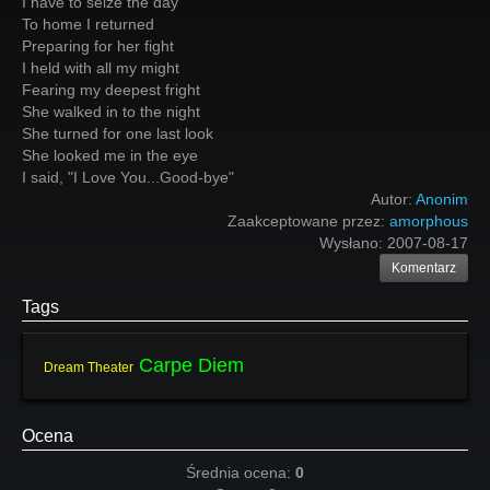
I have to seize the day
To home I returned
Preparing for her fight
I held with all my might
Fearing my deepest fright
She walked in to the night
She turned for one last look
She looked me in the eye
I said, "I Love You...Good-bye"
Autor:
Anonim
Zaakceptowane przez:
amorphous
Wysłano:
2007-08-17
Komentarz
Tags
Carpe Diem
Dream Theater
Ocena
Średnia ocena:
0