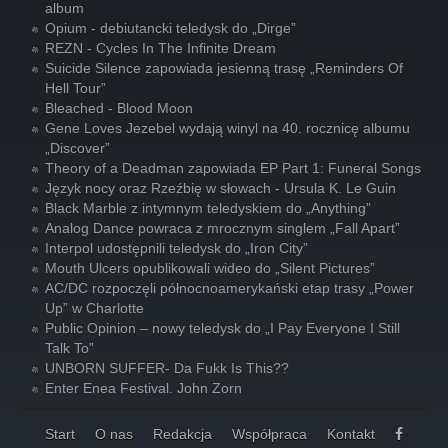
album
Opium - debiutancki teledysk do „Dirge”
REZN - Cycles In The Infinite Dream
Suicide Silence zapowiada jesienną trasę „Reminders Of
Hell Tour”
Bleached - Blood Moon
Gene Loves Jezebel wydają winyl na 40. rocznicę albumu
„Discover”
Theory of a Deadman zapowiada EP Part 1: Funeral Songs
Język nocy oraz Rzeźbię w słowach - Ursula K. Le Guin
Black Marble z intymnym teledyskiem do „Anything”
Analog Dance powraca z mrocznym singlem „Fall Apart”
Interpol udostępnili teledysk do „Iron City”
Mouth Ulcers opublikowali wideo do „Silent Pictures”
AC/DC rozpoczęli północnoamerykański etap trasy „Power
Up” w Charlotte
Public Opinion – nowy teledysk do „I Pay Everyone I Still
Talk To”
UNBORN SUFFER- Da Fukk Is This??
Enter Enea Festival. John Zorn
Start
O nas
Redakcja
Współpraca
Kontakt