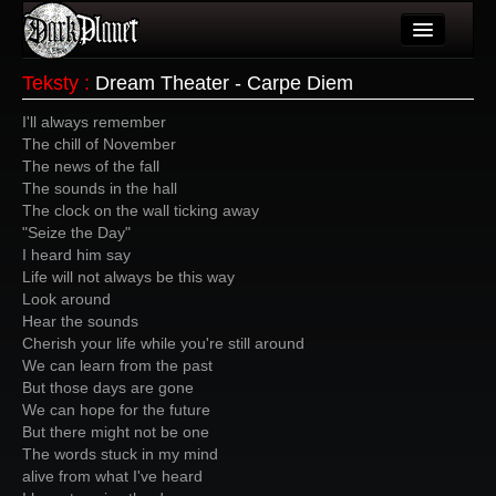
Artykuły
Teksty
:
Dream Theater - Carpe Diem
Użytkownicy
I'll always remember
The chill of November
Wydarzenia
The news of the fall
The sounds in the hall
Galeria
The clock on the wall ticking away
"Seize the Day"
Forum
I heard him say
Life will not always be this way
Więcej
Look around
Hear the sounds
Login
Cherish your life while you're still around
We can learn from the past
But those days are gone
We can hope for the future
But there might not be one
The words stuck in my mind
alive from what I've heard