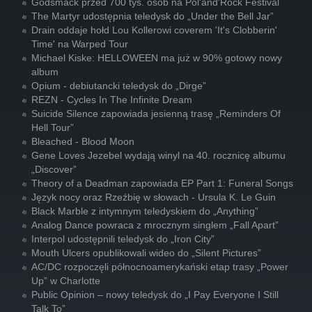
Godsmack przed 700 tys. osób na Pol'and'Rock Festival
The Martyr udostępnia teledysk do „Under the Bell Jar”
Drain oddaje hołd Lou Kollerowi coverem 'It's Clobberin'
Time' na Warped Tour
Michael Kiske: HELLOWEEN ma już w 90% gotowy nowy
album
Opium - debiutancki teledysk do „Dirge”
REZN - Cycles In The Infinite Dream
Suicide Silence zapowiada jesienną trasę „Reminders Of
Hell Tour”
Bleached - Blood Moon
Gene Loves Jezebel wydają winyl na 40. rocznicę albumu
„Discover”
Theory of a Deadman zapowiada EP Part 1: Funeral Songs
Język nocy oraz Rzeźbię w słowach - Ursula K. Le Guin
Black Marble z intymnym teledyskiem do „Anything”
Analog Dance powraca z mrocznym singlem „Fall Apart”
Interpol udostępnili teledysk do „Iron City”
Mouth Ulcers opublikowali wideo do „Silent Pictures”
AC/DC rozpoczęli północnoamerykański etap trasy „Power
Up” w Charlotte
Public Opinion – nowy teledysk do „I Pay Everyone I Still
Talk To”