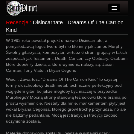
Artykuły
Recenzje
:
Disincarnate - Dreams Of The Carrion
Kind
Użytkownicy
W 1993 roku powstał projekt o nazwie Disincarnate, a
Wydarzenia
pomysłodawcą tegoż tworu był nie kto inny jak James Murphy.
Świetny gitarzysta, kompozytor, wirtuoz 6 strun, grający w takich
Galeria
zespołach jak Testament, Death, Cancer, czy Obituary. Osobami
które dopełniły dzieła, a które wymienić należy, są: Jason
Forum
Carman, Tony Viator, i Bryan Cegons
Więcej
Więc... Zawartość "Dreams Of The Carrion Kind" to czystej
formy oldschoolowy death metal, technicznie perfekcyjny pod
Login
względem gitar, bo jakże mogłoby być inaczej w przypadku
Murphiego? Mocną stronę stanowią też solówki które brzmią po
prostu wyśmienicie. Niestety dla mnie, mankamentem płyty jest
wokal Bryana Cegonsa, którego growl trochę przynudza, no ale
nie bądźmy pedantami. Mocą jest tradycja i tradycji zadość
uczyniona została.
Materiał doprawiony został tu i ówdzie w wstawki gitary