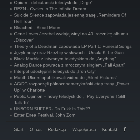
Opium - debiutancki teledysk do „Dirge”
REZN - Cycles In The Infinite Dream
Suicide Silence zapowiada jesienną trasę „Reminders Of
Hell Tour”
Bleached - Blood Moon
Gene Loves Jezebel wydają winyl na 40. rocznicę albumu
„Discover”
Theory of a Deadman zapowiada EP Part 1: Funeral Songs
Język nocy oraz Rzeźbię w słowach - Ursula K. Le Guin
Black Marble z intymnym teledyskiem do „Anything”
Analog Dance powraca z mrocznym singlem „Fall Apart”
Interpol udostępnili teledysk do „Iron City”
Mouth Ulcers opublikowali wideo do „Silent Pictures”
AC/DC rozpoczęli północnoamerykański etap trasy „Power
Up” w Charlotte
Public Opinion – nowy teledysk do „I Pay Everyone I Still
Talk To”
UNBORN SUFFER- Da Fukk Is This??
Enter Enea Festival. John Zorn
Start
O nas
Redakcja
Współpraca
Kontakt