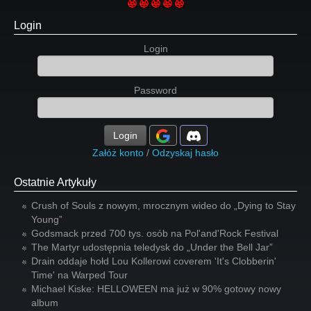
Login
Login
Password
Login
Załóż konto
/
Odzyskaj hasło
Ostatnie Artykuły
Crush of Souls z nowym, mrocznym wideo do „Dying to Stay
Young”
Godsmack przed 700 tys. osób na Pol'and'Rock Festival
The Martyr udostępnia teledysk do „Under the Bell Jar”
Drain oddaje hołd Lou Kollerowi coverem 'It's Clobberin'
Time' na Warped Tour
Michael Kiske: HELLOWEEN ma już w 90% gotowy nowy
album