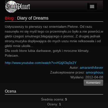
Artykuły
Blog
:
Diary of Dreams
Użytkownicy
Usłyszawszy to pierwszy raz oniemiałam.Piekne. Od razu
nasunęła mi się myśl tego co przeminęło,co było a nie powróci,w
Wydarzenia
głebi czegoś smutnego;błagającego o pomoc..Z drugiej jednak
strony,muzyka dopływająca do mych uszu mnie relksowała i od
Galeria
głebi mnie ukoiła...
Dla osob ktore lubia darkwave, gotyk i mroczne klimaty.
Forum
Polecam.
http://www.youtube.com/watch?v=H1tjX3q3z2Y
Więcej
Autor:
amaranth4ever
Login
Zaakceptowane przez:
amorphous
Wysłano:
2012-04-08
Komentarz
Ocena
Średnia ocena:
5
Oceny:
1