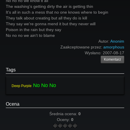
No no no we know it all
The washing's getting dirty the air is getting thin
It's all in such a mess that no one knows where to begin
They talk about creating but all they do is kill
They say we're gonna mend it but they never will
Poison in the rain but they say
No no no we ain't to blame
Autor:
Anonim
Zaakceptowane przez:
amorphous
Wysłano:
2007-08-17
Komentarz
Tags
No No No
Deep Purple
Ocena
Średnia ocena:
0
Oceny:
0