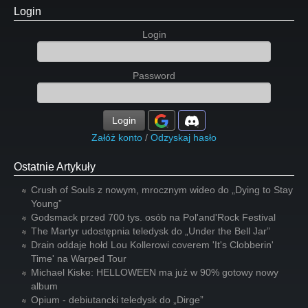
Login
Login
Password
Login
Załóż konto
/
Odzyskaj hasło
Ostatnie Artykuły
Crush of Souls z nowym, mrocznym wideo do „Dying to Stay
Young”
Godsmack przed 700 tys. osób na Pol'and'Rock Festival
The Martyr udostępnia teledysk do „Under the Bell Jar”
Drain oddaje hołd Lou Kollerowi coverem 'It's Clobberin'
Time' na Warped Tour
Michael Kiske: HELLOWEEN ma już w 90% gotowy nowy
album
Opium - debiutancki teledysk do „Dirge”