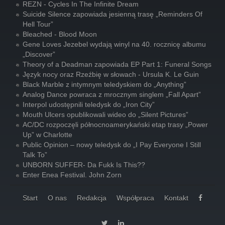
REZN - Cycles In The Infinite Dream
Suicide Silence zapowiada jesienną trasę „Reminders Of
Hell Tour”
Bleached - Blood Moon
Gene Loves Jezebel wydają winyl na 40. rocznicę albumu
„Discover”
Theory of a Deadman zapowiada EP Part 1: Funeral Songs
Język nocy oraz Rzeźbię w słowach - Ursula K. Le Guin
Black Marble z intymnym teledyskiem do „Anything”
Analog Dance powraca z mrocznym singlem „Fall Apart”
Interpol udostępnili teledysk do „Iron City”
Mouth Ulcers opublikowali wideo do „Silent Pictures”
AC/DC rozpoczęli północnoamerykański etap trasy „Power
Up” w Charlotte
Public Opinion – nowy teledysk do „I Pay Everyone I Still
Talk To”
UNBORN SUFFER- Da Fukk Is This??
Enter Enea Festival. John Zorn
Start
O nas
Redakcja
Współpraca
Kontakt