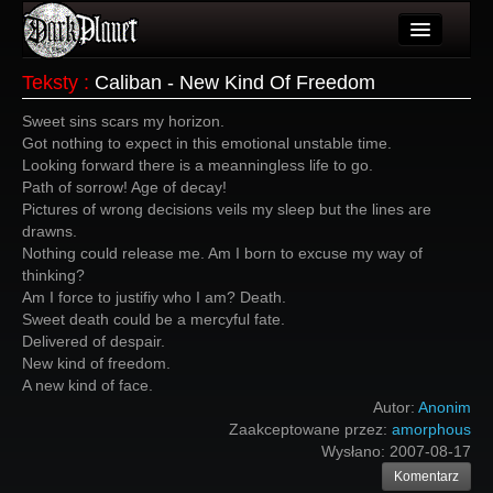
Artykuły
Teksty
:
Caliban - New Kind Of Freedom
Użytkownicy
Sweet sins scars my horizon.
Got nothing to expect in this emotional unstable time.
Wydarzenia
Looking forward there is a meanningless life to go.
Path of sorrow! Age of decay!
Galeria
Pictures of wrong decisions veils my sleep but the lines are
drawns.
Forum
Nothing could release me. Am I born to excuse my way of
thinking?
Więcej
Am I force to justifiy who I am? Death.
Sweet death could be a mercyful fate.
Login
Delivered of despair.
New kind of freedom.
A new kind of face.
Autor:
Anonim
Zaakceptowane przez:
amorphous
Wysłano:
2007-08-17
Komentarz