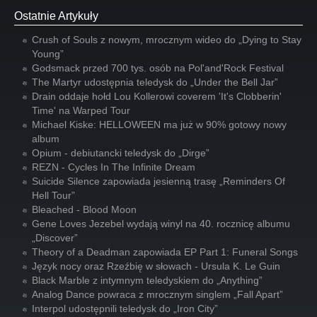
Ostatnie Artykuły
Crush of Souls z nowym, mrocznym wideo do „Dying to Stay
Young”
Godsmack przed 700 tys. osób na Pol'and'Rock Festival
The Martyr udostępnia teledysk do „Under the Bell Jar”
Drain oddaje hołd Lou Kollerowi coverem 'It's Clobberin'
Time' na Warped Tour
Michael Kiske: HELLOWEEN ma już w 90% gotowy nowy
album
Opium - debiutancki teledysk do „Dirge”
REZN - Cycles In The Infinite Dream
Suicide Silence zapowiada jesienną trasę „Reminders Of
Hell Tour”
Bleached - Blood Moon
Gene Loves Jezebel wydają winyl na 40. rocznicę albumu
„Discover”
Theory of a Deadman zapowiada EP Part 1: Funeral Songs
Język nocy oraz Rzeźbię w słowach - Ursula K. Le Guin
Black Marble z intymnym teledyskiem do „Anything”
Analog Dance powraca z mrocznym singlem „Fall Apart”
Interpol udostępnili teledysk do „Iron City”