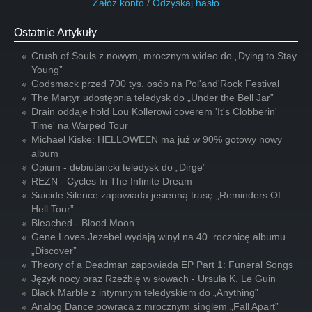
Załóż konto
/
Odzyskaj hasło
Ostatnie Artykuły
Crush of Souls z nowym, mrocznym wideo do „Dying to Stay
Young”
Godsmack przed 700 tys. osób na Pol'and'Rock Festival
The Martyr udostępnia teledysk do „Under the Bell Jar”
Drain oddaje hołd Lou Kollerowi coverem 'It's Clobberin'
Time' na Warped Tour
Michael Kiske: HELLOWEEN ma już w 90% gotowy nowy
album
Opium - debiutancki teledysk do „Dirge”
REZN - Cycles In The Infinite Dream
Suicide Silence zapowiada jesienną trasę „Reminders Of
Hell Tour”
Bleached - Blood Moon
Gene Loves Jezebel wydają winyl na 40. rocznicę albumu
„Discover”
Theory of a Deadman zapowiada EP Part 1: Funeral Songs
Język nocy oraz Rzeźbię w słowach - Ursula K. Le Guin
Black Marble z intymnym teledyskiem do „Anything”
Analog Dance powraca z mrocznym singlem „Fall Apart”