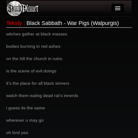
Artykuły
Teksty
:
Black Sabbath - War Pigs (Walpurgis)
Użytkownicy
witches gather at black masses
Wydarzenia
bodies burning in red ashes
Galeria
on the hill the church in ruins
Forum
is the scene of evil doings
Więcej
it's the place for all black sinners
Login
watch them eating dead rat's innerds
i guess its the same
wherever u may go
oh lord yea