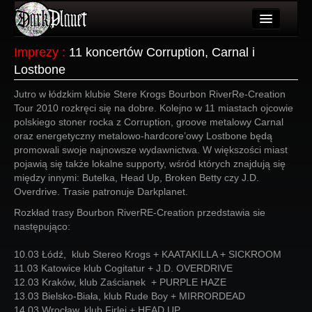
Artykuły
Imprezy
:
11 koncertów Corruption, Carnal i
Lostbone
Użytkownicy
Jutro w łódzkim klubie Stere Krogs Bourbon RiverRe-Creation
Wydarzenia
Tour 2010 rozkręci się na dobre. Kolejno w 11 miastach ojcowie
polskiego stoner rocka z Corruption, groove metalowy Carnal
Galeria
oraz energetyczny metalowo-hardcore’owy Lostbone będą
promowali swoje najnowsze wydawnictwa. W większości miast
Forum
pojawią się także lokalne supporty, wśród których znajdują się
między innymi: Butelka, Head Up, Broken Betty czy J.D.
Więcej
Overdrive. Trasie patronuje Darkplanet.
Login
Rozkład trasy Bourbon RiverRE-Creation przedstawia sie
następująco:
10.03 Łódź, klub Stereo Krogs + KAATAKILLA + SICKROOM
11.03 Katowice klub Cogitatur + J.D. OVERDRIVE
12.03 Kraków, klub Zaścianek + PURPLE HAZE
13.03 Bielsko-Biała, klub Rude Boy + MIRRORDEAD
14.03 Wrocław, klub Firlej + HEAD UP