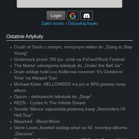
Login
Załóż konto
/
Odzyskaj hasło
Ostatnie Artykuły
Crush of Souls z nowym, mrocznym wideo do „Dying to Stay
Young”
Godsmack przed 700 tys. osób na Pol'and'Rock Festival
The Martyr udostępnia teledysk do „Under the Bell Jar”
Drain oddaje hołd Lou Kollerowi coverem 'It's Clobberin'
Time' na Warped Tour
Michael Kiske: HELLOWEEN ma już w 90% gotowy nowy
album
Opium - debiutancki teledysk do „Dirge”
REZN - Cycles In The Infinite Dream
Suicide Silence zapowiada jesienną trasę „Reminders Of
Hell Tour”
Bleached - Blood Moon
Gene Loves Jezebel wydają winyl na 40. rocznicę albumu
„Discover”