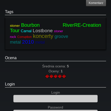
Komentarz
Tags
Bourbon RiverRE-Creation
stoner
Tour
Lostbone
Carnal
stoner
koncerty
groove
rock
Corruption
2010
metal
metal
Ocena
Średnia ocena:
5
Oceny:
1
Login
Login
Password