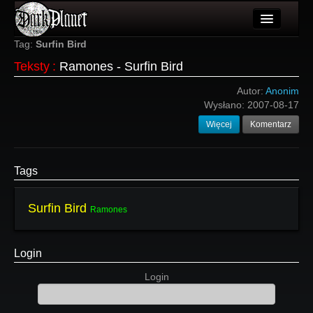
Artykuły
Tag:
Surfin Bird
Teksty
:
Ramones - Surfin Bird
Użytkownicy
Autor:
Anonim
Wydarzenia
Wysłano:
2007-08-17
Więcej
Komentarz
Galeria
Forum
Tags
Więcej
Surfin Bird
Login
Ramones
Login
Login