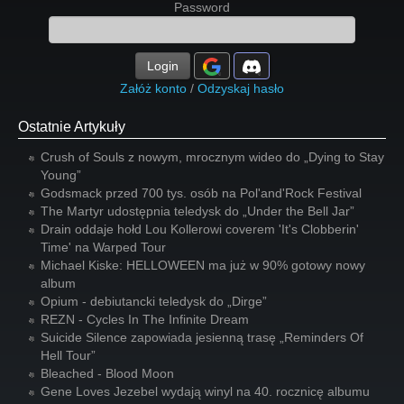
Password
Login
Załóż konto
/
Odzyskaj hasło
Ostatnie Artykuły
Crush of Souls z nowym, mrocznym wideo do „Dying to Stay
Young”
Godsmack przed 700 tys. osób na Pol'and'Rock Festival
The Martyr udostępnia teledysk do „Under the Bell Jar”
Drain oddaje hołd Lou Kollerowi coverem 'It's Clobberin'
Time' na Warped Tour
Michael Kiske: HELLOWEEN ma już w 90% gotowy nowy
album
Opium - debiutancki teledysk do „Dirge”
REZN - Cycles In The Infinite Dream
Suicide Silence zapowiada jesienną trasę „Reminders Of
Hell Tour”
Bleached - Blood Moon
Gene Loves Jezebel wydają winyl na 40. rocznicę albumu