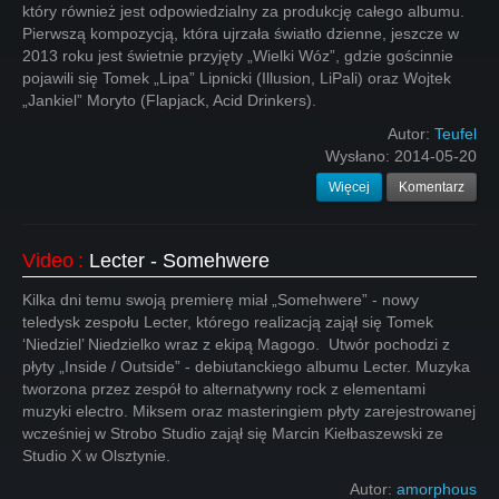
który również jest odpowiedzialny za produkcję całego albumu.
Pierwszą kompozycją, która ujrzała światło dzienne, jeszcze w
2013 roku jest świetnie przyjęty „Wielki Wóz”, gdzie gościnnie
pojawili się Tomek „Lipa” Lipnicki (Illusion, LiPali) oraz Wojtek
„Jankiel” Moryto (Flapjack, Acid Drinkers).
Autor:
Teufel
Wysłano:
2014-05-20
Więcej
Komentarz
Video
:
Lecter - Somehwere
Kilka dni temu swoją premierę miał „Somehwere” - nowy
teledysk zespołu Lecter, którego realizacją zajął się Tomek
‘Niedziel’ Niedzielko wraz z ekipą Magogo. Utwór pochodzi z
płyty „Inside / Outside” - debiutanckiego albumu Lecter. Muzyka
tworzona przez zespół to alternatywny rock z elementami
muzyki electro. Miksem oraz masteringiem płyty zarejestrowanej
wcześniej w Strobo Studio zajął się Marcin Kiełbaszewski ze
Studio X w Olsztynie.
Autor:
amorphous