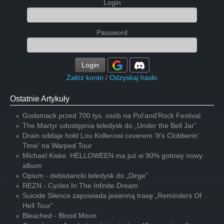
Login
Password
Login
Załóż konto
/
Odzyskaj hasło
Ostatnie Artykuły
Godsmack przed 700 tys. osób na Pol'and'Rock Festival
The Martyr udostępnia teledysk do „Under the Bell Jar”
Drain oddaje hołd Lou Kollerowi coverem 'It's Clobberin'
Time' na Warped Tour
Michael Kiske: HELLOWEEN ma już w 90% gotowy nowy
album
Opium - debiutancki teledysk do „Dirge”
REZN - Cycles In The Infinite Dream
Suicide Silence zapowiada jesienną trasę „Reminders Of
Hell Tour”
Bleached - Blood Moon