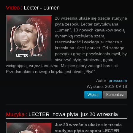
Video
:
Lecter - Lumen
20 września ukaże się trzecia studyjna
płyta zespołu Lecter zatytułowana
„Lumen”. 10 nowych kawałków swoją
dynamiką rozświetla szarą
rzeczywistość i wyciąga słuchacza z
krzesła na ulicę i parkiet. Od samego
początku grupie przyświecała myśl, by
stworzyć płytę rytmiczną, gęstą,
wciągającą, wręcz taneczną. Miejsce gitary zastąpił bas i bit.
Przedsmakiem nowego krążka jest utwór „Płyń”.
Autor:
presscom
Wysłano:
2019-09-18
Więcej
Komentarz
Muzyka
:
LECTER_nowa plyta_juz 20 wrzesnia
Już 20 września ukaże się trzecia
studyjna płyta zespołu LECTER