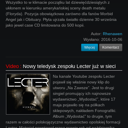
Wszystko to w klimacie początku lat dziewięćdziesiątych z
ukłonem w kierunku amerykańskiej sceny death metalu
(Floryda). Pozycja obowiązkowa zarówno dla fanów Morbid
Angel jak i Obituary. Płyta ujrzała światło dzienne 30 września
jako jewel case CD limitowana do 500 kopii.
Autor:
Rhenawen
Wysłano:
2016-10-06
Więcej
Komentarz
Video
:
Nowy teledysk zespołu Lecter już w sieci
Na kanale Youtube zespołu Lecter
pojawił się właśnie nowy klip do
utworu „Na Zawsze”. Jest to drugi
singiel promujący ich najnowsze
wydawnictwo „Wydostać”, które 17
maja pojawiło się na półkach
sklepowych, nakładem Fonografiki.
Album „Wydostać” to drugie, tym
razem w całości polskojęzyczne wydawnictwo opolskiej formacji
Lecter. Materiał powstawał przez prawie rok od października