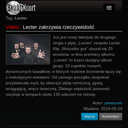
Artykuły
Tag:
Lecter
Video
:
Lecter zakrzywia rzeczywistość
Użytkownicy
Już jest nowy teledysk do drugiego
Wydarzenia
singla z płyty „Lumen” zespołu Lecter.
Klip „Wszystko gra” ukazał się 20
Galeria
września, w dniu premiery albumu.
„Lumen” to trzeci studyjny album
Forum
grupy. 10 zupełnie nowych,
dynamicznych kawałków, w których rockowe brzmienie łączy się
Więcej
z melodyjnymi wokalami. Od samego początku zespołowi
przyświecała myśl, by stworzyć płytę rytmiczną, gęstą,
Login
wciągającą, wręcz taneczną. Dlatego większość piosenek
oscyluje w tempach około 130 uderzeń na minutę.
Autor:
presscom
Wysłano:
2019-09-24
Więcej
Komentarz