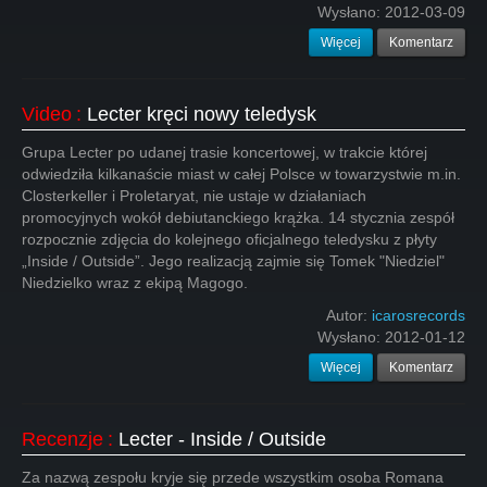
Wysłano:
2012-03-09
Więcej
Komentarz
Video
:
Lecter kręci nowy teledysk
Grupa Lecter po udanej trasie koncertowej, w trakcie której
odwiedziła kilkanaście miast w całej Polsce w towarzystwie m.in.
Closterkeller i Proletaryat, nie ustaje w działaniach
promocyjnych wokół debiutanckiego krążka. 14 stycznia zespół
rozpocznie zdjęcia do kolejnego oficjalnego teledysku z płyty
„Inside / Outside”. Jego realizacją zajmie się Tomek "Niedziel"
Niedzielko wraz z ekipą Magogo.
Autor:
icarosrecords
Wysłano:
2012-01-12
Więcej
Komentarz
Recenzje
:
Lecter - Inside / Outside
Za nazwą zespołu kryje się przede wszystkim osoba Romana