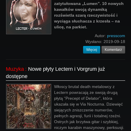
zatytułowana „Lumen”.
10 nowych
kawałków swoją dynamiką
rozświetla szarą rzeczywistość i
wyciąga słuchacza z krzesła – na
ulicę, na parkiet.
Autor:
presscom
Wysłano:
2019-09-18
Więcej
Komentarz
Muzyka
:
Nowe płyty Lectern i Vorgrum już
dostępne
Włoscy brutal death metalowcy z
Lectern powracają ze swoją drugą
płytą “Precept of Delator”, która
ukazała się w Via Nocturna. Dziewięć
siejących zniszczenie numerów,
pełnych agresji, furii i totalnej rzeźni.
Ostrych jak brzytwa gitar i szybkiej,
niczym karabin maszynowy, perksusji.