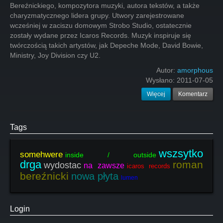
Bereźnickiego, kompozytora muzyki, autora tekstów, a także
charyzmatycznego lidera grupy. Utwory zarejestrowane
wcześniej w zaciszu domowym Strobo Studio, ostatecznie
zostały wydane przez Icaros Records. Muzyk inspiruje się
twórczością takich artystów, jak Depeche Mode, David Bowie,
Ministry, Joy Division czy U2.
Autor:
amorphous
Wysłano:
2011-07-05
Więcej
Komentarz
Tags
wszsytko
somehwere
inside / outside
drga
roman
wydostac
na zawsze
icaros records
bereźnicki
nowa płyta
lumen
Login