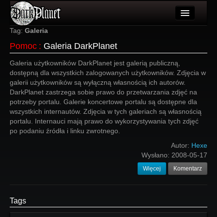
Artykuły
Tag:
Galeria
Pomoc
:
Galeria DarkPlanet
Użytkownicy
Galeria użytkowników DarkPlanet jest galerią publiczną,
Wydarzenia
dostępną dla wszystkich zalogowanych użytkowników. Zdjęcia w
galerii użytkowników są wyłączną własnością ich autorów.
Galeria
DarkPlanet zastrzega sobie prawo do przetwarzania zdjęć na
potrzeby portalu. Galerie koncertowe portalu są dostępne dla
Forum
wszystkich internautów. Zdjęcia w tych galeriach są własnością
portalu. Internauci mają prawo do wykorzystywania tych zdjęć
Więcej
po podaniu źródła i linku zwrotnego.
Login
Autor:
Hexe
Wysłano:
2008-05-17
Więcej
Komentarz
Tags