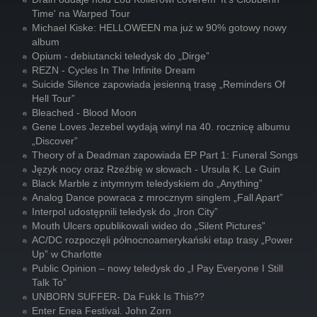
Time' na Warped Tour
Michael Kiske: HELLOWEEN ma już w 90% gotowy nowy
album
Opium - debiutancki teledysk do „Dirge”
REZN - Cycles In The Infinite Dream
Suicide Silence zapowiada jesienną trasę „Reminders Of
Hell Tour”
Bleached - Blood Moon
Gene Loves Jezebel wydają winyl na 40. rocznicę albumu
„Discover”
Theory of a Deadman zapowiada EP Part 1: Funeral Songs
Język nocy oraz Rzeźbię w słowach - Ursula K. Le Guin
Black Marble z intymnym teledyskiem do „Anything”
Analog Dance powraca z mrocznym singlem „Fall Apart”
Interpol udostępnili teledysk do „Iron City”
Mouth Ulcers opublikowali wideo do „Silent Pictures”
AC/DC rozpoczęli północnoamerykański etap trasy „Power
Up” w Charlotte
Public Opinion – nowy teledysk do „I Pay Everyone I Still
Talk To”
UNBORN SUFFER- Da Fukk Is This??
Enter Enea Festival. John Zorn