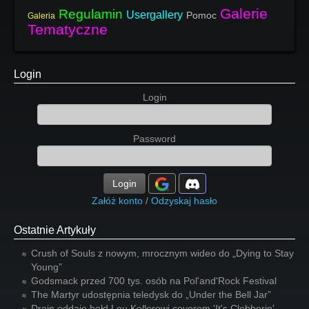
Galerie
Regulamin
Usergallery
Pomoc
Galeria
Tematyczne
Login
Login
Password
Login
Załóż konto
/
Odzyskaj hasło
Ostatnie Artykuły
Crush of Souls z nowym, mrocznym wideo do „Dying to Stay
Young”
Godsmack przed 700 tys. osób na Pol'and'Rock Festival
The Martyr udostępnia teledysk do „Under the Bell Jar”
Drain oddaje hołd Lou Kollerowi coverem 'It's Clobberin'