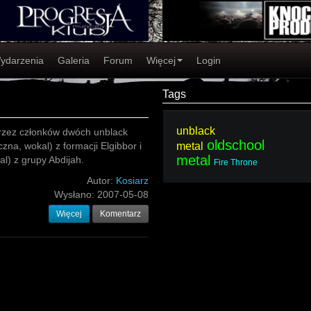
ydarzenia
Galeria
Forum
Więcej
Login
Tags
unblack
 przez członków dwóch unblack
oldschool
czna, wokal) z formacji Elgibbor i
metal
metal
l) z grupy Abdijah.
Fire Throne
Autor:
Kosiarz
Wysłano:
2007-05-08
Więcej
Komentarz