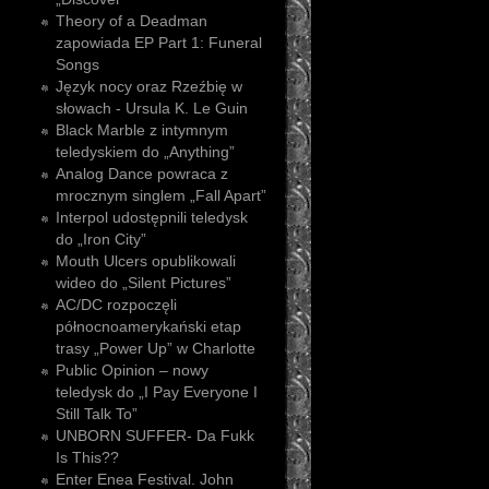
Theory of a Deadman
zapowiada EP Part 1: Funeral
Songs
Język nocy oraz Rzeźbię w
słowach - Ursula K. Le Guin
Black Marble z intymnym
teledyskiem do „Anything”
Analog Dance powraca z
mrocznym singlem „Fall Apart”
Interpol udostępnili teledysk
do „Iron City”
Mouth Ulcers opublikowali
wideo do „Silent Pictures”
AC/DC rozpoczęli
północnoamerykański etap
trasy „Power Up” w Charlotte
Public Opinion – nowy
teledysk do „I Pay Everyone I
Still Talk To”
UNBORN SUFFER- Da Fukk
Is This??
Enter Enea Festival. John