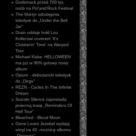
Godsmack przed 700 tys.
osób na Pol'and'Rock Festival
The Martyr udostępnia
teledysk do „Under the Bell
Jar”
Drain oddaje hołd Lou
Kollerowi coverem 'It's
Clobberin' Time' na Warped
Tour
Michael Kiske: HELLOWEEN
ma już w 90% gotowy nowy
album
Opium - debiutancki teledysk
do „Dirge”
REZN - Cycles In The Infinite
Dream
Suicide Silence zapowiada
jesienną trasę „Reminders Of
Hell Tour”
Bleached - Blood Moon
Gene Loves Jezebel wydają
winyl na 40. rocznicę albumu
„Discover”