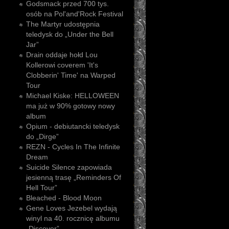
Godsmack przed 700 tys.
osób na Pol'and'Rock Festival
The Martyr udostępnia
teledysk do „Under the Bell
Jar”
Drain oddaje hołd Lou
Kollerowi coverem 'It's
Clobberin' Time' na Warped
Tour
Michael Kiske: HELLOWEEN
ma już w 90% gotowy nowy
album
Opium - debiutancki teledysk
do „Dirge”
REZN - Cycles In The Infinite
Dream
Suicide Silence zapowiada
jesienną trasę „Reminders Of
Hell Tour”
Bleached - Blood Moon
Gene Loves Jezebel wydają
winyl na 40. rocznicę albumu
„Discover”