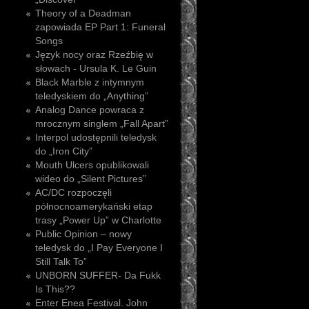
Theory of a Deadman
zapowiada EP Part 1: Funeral
Songs
Język nocy oraz Rzeźbię w
słowach - Ursula K. Le Guin
Black Marble z intymnym
teledyskiem do „Anything”
Analog Dance powraca z
mrocznym singlem „Fall Apart”
Interpol udostępnili teledysk
do „Iron City”
Mouth Ulcers opublikowali
wideo do „Silent Pictures”
AC/DC rozpoczęli
północnoamerykański etap
trasy „Power Up” w Charlotte
Public Opinion – nowy
teledysk do „I Pay Everyone I
Still Talk To”
UNBORN SUFFER- Da Fukk
Is This??
Enter Enea Festival. John