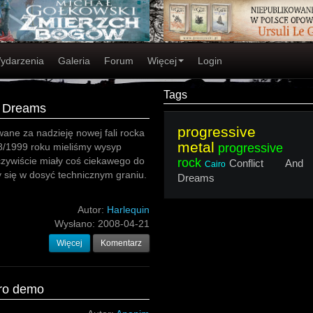
ydarzenia
Galeria
Forum
Więcej
Login
Tags
d Dreams
progressive
wane za nadzieję nowej fali rocka
metal
8/1999 roku mieliśmy wysyp
progressive
czywiście miały coś ciekawego do
rock
Conflict And
Cairo
y się w dosyć technicznym graniu.
Dreams
Autor:
Harlequin
Wysłano:
2008-04-21
Więcej
Komentarz
iro demo