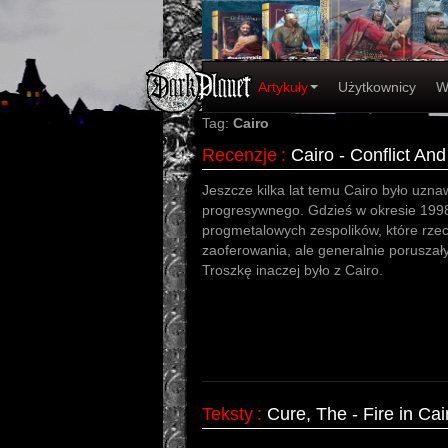
Artykuły
Użytkownicy
W
Tag:
Cairo
Recenzje
:
Cairo - Conflict An
Jeszcze kilka lat temu Cairo było uzna
progresywnego. Gdzieś w okresie 199
progmetalowych zespolików, które rze
zaoferowania, ale generalnie poruszał
Troszkę inaczej było z Cairo.
Teksty
:
Cure, The - Fire in Ca