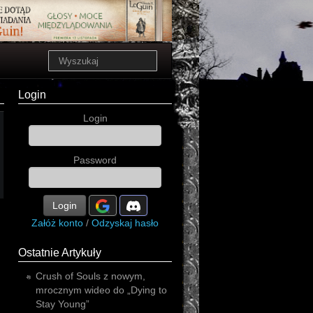
Login
Login
Password
Login
Załóż konto
/
Odzyskaj hasło
Ostatnie Artykuły
Crush of Souls z nowym,
mrocznym wideo do „Dying to
Stay Young”