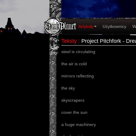
Artykuły
Użytkownicy
W
Teksty
:
Project Pitchfork - Dr
steel is circulating
the air is cold
mirrors reflecting
the sky
skyscrapers
cover the sun
a huge machinery