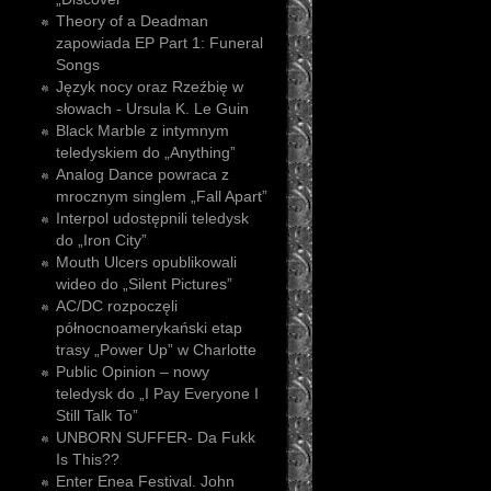
Theory of a Deadman
zapowiada EP Part 1: Funeral
Songs
Język nocy oraz Rzeźbię w
słowach - Ursula K. Le Guin
Black Marble z intymnym
teledyskiem do „Anything”
Analog Dance powraca z
mrocznym singlem „Fall Apart”
Interpol udostępnili teledysk
do „Iron City”
Mouth Ulcers opublikowali
wideo do „Silent Pictures”
AC/DC rozpoczęli
północnoamerykański etap
trasy „Power Up” w Charlotte
Public Opinion – nowy
teledysk do „I Pay Everyone I
Still Talk To”
UNBORN SUFFER- Da Fukk
Is This??
Enter Enea Festival. John