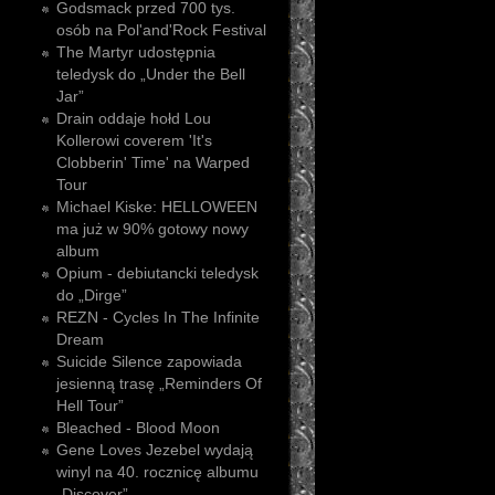
Godsmack przed 700 tys.
osób na Pol'and'Rock Festival
The Martyr udostępnia
teledysk do „Under the Bell
Jar”
Drain oddaje hołd Lou
Kollerowi coverem 'It's
Clobberin' Time' na Warped
Tour
Michael Kiske: HELLOWEEN
ma już w 90% gotowy nowy
album
Opium - debiutancki teledysk
do „Dirge”
REZN - Cycles In The Infinite
Dream
Suicide Silence zapowiada
jesienną trasę „Reminders Of
Hell Tour”
Bleached - Blood Moon
Gene Loves Jezebel wydają
winyl na 40. rocznicę albumu
„Discover”