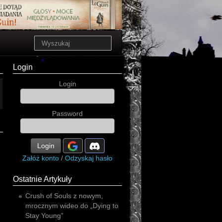
Login
Login
Password
Login
Załóż konto
/
Odzyskaj hasło
Ostatnie Artykuły
Crush of Souls z nowym,
mrocznym wideo do „Dying to
Stay Young”