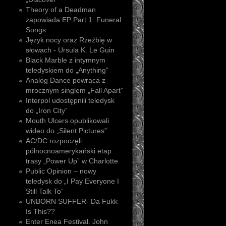
Theory of a Deadman
zapowiada EP Part 1: Funeral
Songs
Język nocy oraz Rzeźbię w
słowach - Ursula K. Le Guin
Black Marble z intymnym
teledyskiem do „Anything”
Analog Dance powraca z
mrocznym singlem „Fall Apart”
Interpol udostępnili teledysk
do „Iron City”
Mouth Ulcers opublikowali
wideo do „Silent Pictures”
AC/DC rozpoczęli
północnoamerykański etap
trasy „Power Up” w Charlotte
Public Opinion – nowy
teledysk do „I Pay Everyone I
Still Talk To”
UNBORN SUFFER- Da Fukk
Is This??
Enter Enea Festival. John