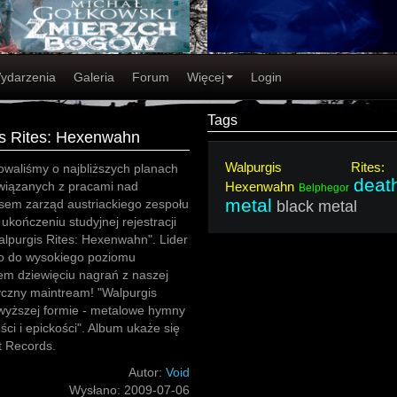
ydarzenia
Galeria
Forum
Więcej
Login
Tags
is Rites: Hexenwahn
Walpurgis Rites:
owaliśmy o najbliższych planach
deat
wiązanych z pracami nad
Hexenwahn
Belphegor
metal
em zarząd austriackiego zespołu
black metal
 ukończeniu studyjnej rejestracji
alpurgis Rites: Hexenwahn". Lider
co do wysokiego poziomu
em dziewięciu nagrań z naszej
yczny maintream! "Walpurgis
wyższej formie - metalowe hymny
ci i epickości". Album ukaże się
t Records.
Autor:
Void
Wysłano:
2009-07-06