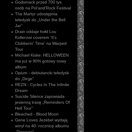
Godsmack przed 700 tys.
osób na Pol'and'Rock Festival
The Martyr udostępnia
teledysk do „Under the Bell
Jar”
Drain oddaje hołd Lou
Kollerowi coverem 'It's
Clobberin' Time' na Warped
Tour
Michael Kiske: HELLOWEEN
ma już w 90% gotowy nowy
album
Opium - debiutancki teledysk
do „Dirge”
REZN - Cycles In The Infinite
Dream
Suicide Silence zapowiada
jesienną trasę „Reminders Of
Hell Tour”
Bleached - Blood Moon
Gene Loves Jezebel wydają
winyl na 40. rocznicę albumu
„Discover”