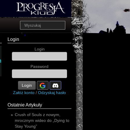
Login
Login
h
Password
Login
Załóż konto
/
Odzyskaj hasło
Ostatnie Artykuły
Crush of Souls z nowym,
mrocznym wideo do „Dying to
Stay Young”