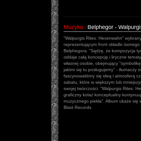
Muzyka
:
Belphegor - Walpurg
"Walpurgis Rites: Hexenwahn" wybrany z
reprezentującym front okładki ósmego
Belphegora. "Sądzę, że kompozycja ty
oddaje całą koncepcję i liryczne temat
własnej osobie, obejmujący "symbolikę
jakimi się tu posługujemy" - tłumaczy 
fascynowaliśmy się ideą i atmosferą cz
sabatu, które w większym lub mniejsz
swojej twórczości. "Walpurgis Rites: 
graficzny kolaż konceptualny kontynuu
muzycznego piekła". Album ukaże się 
Blast Records.