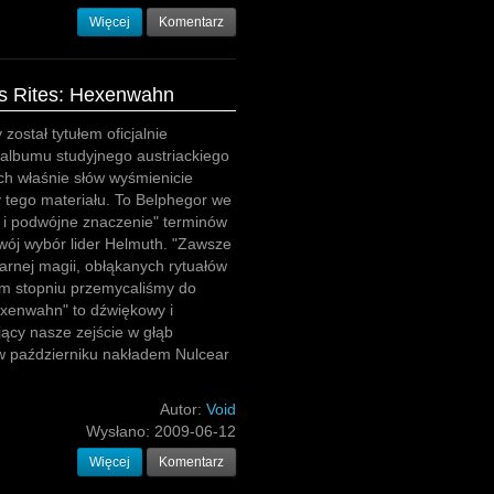
Więcej
Komentarz
is Rites: Hexenwahn
ostał tytułem oficjalnie
 albumu studyjnego austriackiego
ch właśnie słów wyśmienicie
y tego materiału. To Belphegor we
 i podwójne znaczenie" terminów
swój wybór lider Helmuth. "Zawsze
arnej magii, obłąkanych rytuałów
ym stopniu przemycaliśmy do
Hexenwahn" to dźwiękowy i
jący nasze zejście w głąb
w październiku nakładem Nulcear
Autor:
Void
Wysłano:
2009-06-12
Więcej
Komentarz