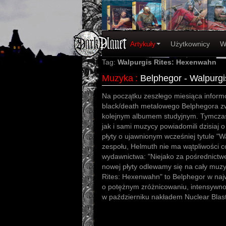
Artykuły
Użytkownicy
W
Tag:
Walpurgis Rites: Hexenwahn
Muzyka
:
Belphegor - Walpurg
Na początku zeszłego miesiąca inform
black/death metalowego Belphegora z
kolejnym albumem studyjnym. Tymczas
jak i sami muzycy powiadomili dzisiaj o
płyty o ujawnionym wcześniej tytule "W
zespołu, Helmuth nie ma wątpliwości 
wydawnictwa: "Niejako za pośrednictw
nowej płyty odlewamy się na cały muz
Rites: Hexenwahn" to Belphegor w naj
o potężnym zróżnicowaniu, intensywnoś
w październiku nakładem Nuclear Blas