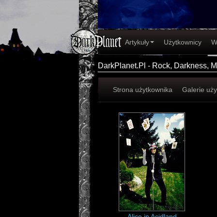
Artykuły
Użytkownicy
W
DarkPlanet.Pl - Rock, Darkness, Me
Strona użytkownika
Galerie uż
Alice in Acidland