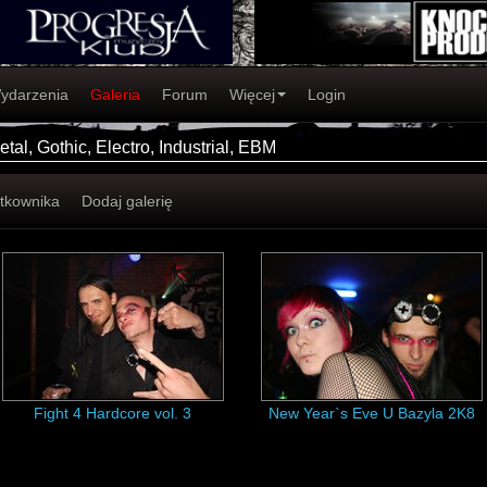
ydarzenia
Galeria
Forum
Więcej
Login
tal, Gothic, Electro, Industrial, EBM
ytkownika
Dodaj galerię
Fight 4 Hardcore vol. 3
New Year`s Eve U Bazyla 2K8