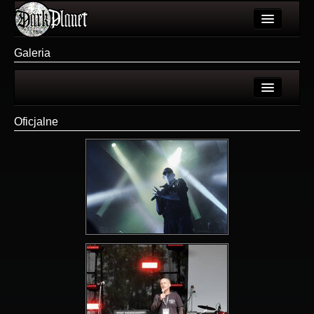
Artykuły
Galeria
Użytkownicy
Wydarzenia
Login
Oficjalne
Galeria
Rejestracja
Forum
Więcej
Login