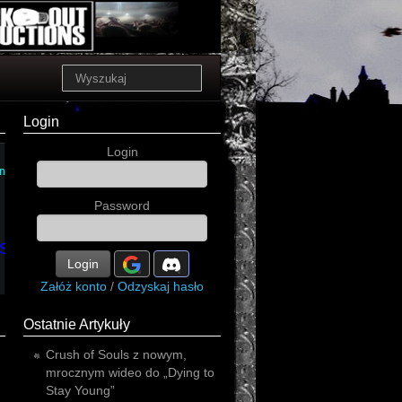
Login
Login
nictwo
Password
siążka
wolski
thriller
Login
Załóż konto
/
Odzyskaj hasło
Ostatnie Artykuły
Crush of Souls z nowym,
mrocznym wideo do „Dying to
Stay Young”