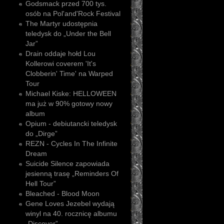
Godsmack przed 700 tys.
osób na Pol'and'Rock Festival
The Martyr udostępnia
teledysk do „Under the Bell
Jar”
Drain oddaje hołd Lou
Kollerowi coverem 'It's
Clobberin' Time' na Warped
Tour
Michael Kiske: HELLOWEEN
ma już w 90% gotowy nowy
album
Opium - debiutancki teledysk
do „Dirge”
REZN - Cycles In The Infinite
Dream
Suicide Silence zapowiada
jesienną trasę „Reminders Of
Hell Tour”
Bleached - Blood Moon
Gene Loves Jezebel wydają
winyl na 40. rocznicę albumu
„Discover”