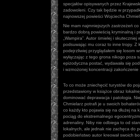
specjałów opisywanych przez Krajewsk
zadowoleni. Czy tak będzie w przypadk
najnowszej powieści Wojciecha Chmiel
Nie mam najmniejszych zastrzeżeń co d
bardzo dobrą powieścią kryminalną i 
„Wampira”. Autor śmielej i skuteczniej 
podsuwając mu coraz to inne tropy. Z
podejrzliwiej przyglądałem się losom w
wyłączając z tego grona nikogo poza
epizodyczna postać, wydawała się pod
i wzmożonej koncentracji zakończenie
To co może zniechęcić turystów do poja
przedstawiony w książce obraz lokalnej
dominować deprawacja i patologia. Nie
Chmielarz potrafi je u swoich bohater
co każdy kto pojawia się na dłużej na 
pociąg do ekstremalnego egocentryzmu
adrenaliny. Niby nie odbiega to od st
lokalnych, ale jednak nie zachęca do 
podobieństwo autor kreował swoich bo