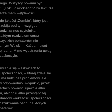
iego. Wszyscy powinni być
u „Cyklu gliwickiego”? Po lekturze
arza mam wątpliwości.
o jakości „Zombie”, który jest
przebija pod tym względem
wodzi za nos czytelnika
 każdym rozdziałem coraz
szystkich bohaterów, nie
 samym Wolskim. Każda, nawet
ejrzana. Mimo wyostrzenia uwagi
 zaskoczyło.
wiania się w Gliwicach to
 społeczności, w której zdaje się
 ma ludzi bez problemów, ale
ów odpowiednio uwypuklić, przez
kartach powieści ujawnia albo
, alkoholu albo przestępczej
andardów większości społeczności
poszukiwania osób, na których
haterów.