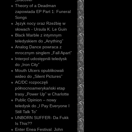
Theory of a Deadman
zapowiada EP Part 1: Funeral
Songs
Język nocy oraz Rzeźbię w
słowach - Ursula K. Le Guin
Black Marble z intymnym
teledyskiem do „Anything”
Analog Dance powraca z
mrocznym singlem „Fall Apart”
Interpol udostępnili teledysk
do „Iron City”
Mouth Ulcers opublikowali
wideo do „Silent Pictures”
AC/DC rozpoczęli
północnoamerykański etap
trasy „Power Up” w Charlotte
Public Opinion – nowy
teledysk do „I Pay Everyone I
Still Talk To”
UNBORN SUFFER- Da Fukk
Is This??
Enter Enea Festival. John