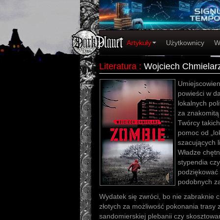
Artykuły
Użytkownicy
W
Literatura
:
Wojciech Chmielar
Umiejscowieni
powieści w d
lokalnych pol
za znakomitą
Twórcy takich
pomoc od „lok
szacujących l
Władze chętn
stypendia cz
podziękować 
podobnych za
Wydatek się zwróci, bo nie zabraknie c
złotych za możliwość pokonania trasy 
sandomierskiej plebanii czy skosztowa