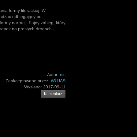
nia formy literackiej. W
wadzać odbiegający od
ormy narracji. Fajny zabieg, który
sepek na prostych drogach -
Autor:
oki
Zaakceptowane przez:
WUJAS
Wysłano:
2017-09-11
Komentarz