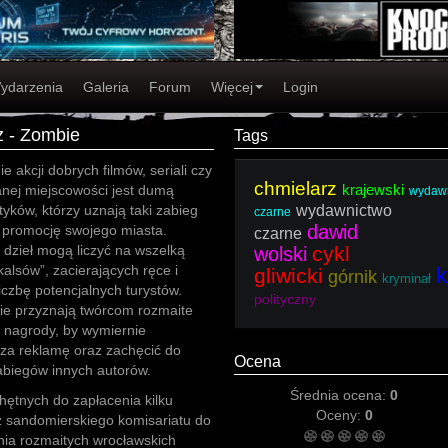
ydarzenia
Galeria
Forum
Więcej
Login
z - Zombie
Tags
e akcji dobrych filmów, seriali czy
chmielarz
krajewski
anej miejscowości jest dumą
wydaw
ityków, którzy uznają taki zabieg
wydawnictwo
czarne
dawid
 promocję swojego miasta.
czarne
 dzieł mogą liczyć na wszelką
cykl
wolski
alsów”, zacierających ręce i
k
gliwicki
górnik
kryminał
iczbę potencjalnych turystów.
polityczny
ie przyznają twórcom rozmaite
y nagrody, by wymiernie
za reklamę oraz zachęcić do
Ocena
biegów innych autorów.
Średnia ocena:
0
hętnych do zapłacenia kilku
Oceny:
0
z sandomierskiego komisariatu do
nia rozmaitych wrocławskich