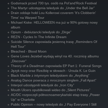
Godsmack przed 700 tys. osób na Pol'and'Rock Festival
The Martyr udostępnia teledysk do „Under the Bell Jar”
Drain oddaje hołd Lou Kollerowi coverem 'It's Clobberin'
Time' na Warped Tour
Michael Kiske: HELLOWEEN ma już w 90% gotowy nowy
album
Opium - debiutancki teledysk do „Dirge”
REZN - Cycles In The Infinite Dream
Suicide Silence zapowiada jesienną trasę „Reminders Of
Hell Tour”
Bleached - Blood Moon
Gene Loves Jezebel wydają winyl na 40. rocznicę albumu
„Discover”
Theory of a Deadman zapowiada EP Part 1: Funeral Songs
Język nocy oraz Rzeźbię w słowach - Ursula K. Le Guin
Black Marble z intymnym teledyskiem do „Anything”
Analog Dance powraca z mrocznym singlem „Fall Apart”
Interpol udostępnili teledysk do „Iron City”
Mouth Ulcers opublikowali wideo do „Silent Pictures”
AC/DC rozpoczęli północnoamerykański etap trasy „Power
Up” w Charlotte
Public Opinion – nowy teledysk do „I Pay Everyone I Still