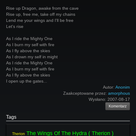
Rise up Dragon, awake from the cave
Rise up, free me, take off my chains
Lend me your wings and I'll be free
Let's rise
As I ride the Mighty One
As I burn my self with fire
As I fly above the skies
As I drown my self in might
As I ride the Mighty One
As I burn my self with fire
As I fly above the skies
I open up the gates...
Autor:
Anonim
Zaakceptowane przez:
amorphous
Wysłano:
2007-08-17
Komentarz
Tags
The Wings Of The Hydra ( Therion )
Therion