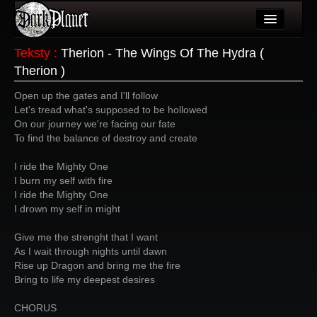
Artykuły
Teksty
:
Therion - The Wings Of The Hydra (
Therion )
Użytkownicy
Open up the gates and I'll follow
Wydarzenia
Let's tread what's supposed to be hollowed
On our journey we're facing our fate
Galeria
To find the balance of destroy and create
Forum
I ride the Mighty One
I burn my self with fire
Więcej
I ride the Mighty One
I drown my self in might
Login
Give me the strenght that I want
As I wait through nights until dawn
Rise up Dragon and bring me the fire
Bring to life my deepest desires
CHORUS