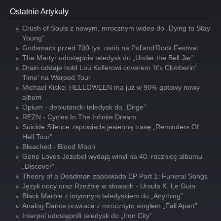
Ostatnie Artykuły
Crush of Souls z nowym, mrocznym wideo do „Dying to Stay
Young”
Godsmack przed 700 tys. osób na Pol'and'Rock Festival
The Martyr udostępnia teledysk do „Under the Bell Jar”
Drain oddaje hołd Lou Kollerowi coverem 'It's Clobberin'
Time' na Warped Tour
Michael Kiske: HELLOWEEN ma już w 90% gotowy nowy
album
Opium - debiutancki teledysk do „Dirge”
REZN - Cycles In The Infinite Dream
Suicide Silence zapowiada jesienną trasę „Reminders Of
Hell Tour”
Bleached - Blood Moon
Gene Loves Jezebel wydają winyl na 40. rocznicę albumu
„Discover”
Theory of a Deadman zapowiada EP Part 1: Funeral Songs
Język nocy oraz Rzeźbię w słowach - Ursula K. Le Guin
Black Marble z intymnym teledyskiem do „Anything”
Analog Dance powraca z mrocznym singlem „Fall Apart”
Interpol udostępnili teledysk do „Iron City”