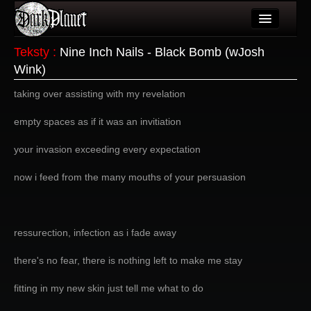
Artykuły
Teksty
:
Nine Inch Nails - Black Bomb (wJosh
Wink)
Użytkownicy
taking over assisting with my revelation
Wydarzenia
empty spaces as if it was an invitiation
Galeria
your invasion exceeding every expectation
Forum
now i feed from the many mouths of your persuasion
Więcej
Login
ressurection, infection as i fade away
there's no fear, there is nothing left to make me stay
fitting in my new skin just tell me what to do