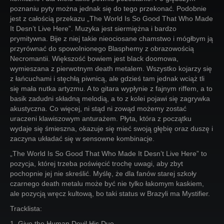
poznaniu pyty można jednak się do tego przekonać. Podobnie
jest z całością przekazu „The World Is So Good That Who Made
It Desn’t Live Here”. Muzyka jest siermiężna i bardzo
prymitywna. Bije z niej takie nieociosane chamstwo i mógłbym ją
przyrównać do spowolnionego Blasphemy z obrazowością
Necromantii. Większość bowiem jest black doomowa,
wymieszana z pierwotnym death metalem. Wszystko kojarzy się
z łańcuchami i stęchłą piwnicą, ale gdzieś tam jednak wciąż tli
się mała nutka artyzmu. A to gitara wypłynie z fajnym riffem, a to
basik zadudni składną melodią, a to z kolei pojawi się zagrywka
akustyczna. Co więcej, ni stąd ni zowąd możemy zostać
uraczeni klawiszowym anturażem. Płyta, która z początku
wydaje się śmieszna, okazuje się mieć swoją głębię oraz duszę i
zaczyna układać się w sensowne kombinacje.
„The World Is So Good That Who Made It Desn’t Live Here” to
pozycja, której trzeba poświęcić trochę uwagi, aby zbyt
pochopnie jej nie skreślić. Myślę, że dla fanów starej szkoły
czarnego death metalu może być nie tylko łakomym kaskiem,
ale pozycją wręcz kultową, bo taki status w Brazyli ma Mystifier.
Tracklista:
1. Give the Human Devil His Due