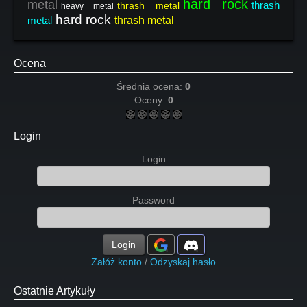
hard rock
metal
thrash
thrash metal
heavy metal
hard rock
metal
thrash metal
Ocena
Średnia ocena:
0
Oceny:
0
Login
Login
Password
Login
Załóż konto
/
Odzyskaj hasło
Ostatnie Artykuły