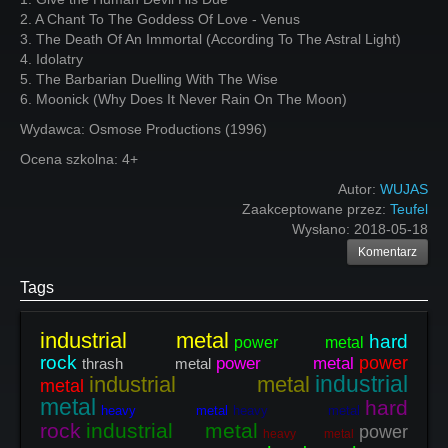
2. A Chant To The Goddess Of Love - Venus
3. The Death Of An Immortal (According To The Astral Light)
4. Idolatry
5. The Barbarian Duelling With The Wise
6. Moonick (Why Does It Never Rain On The Moon)
Wydawca: Osmose Productions (1996)
Ocena szkolna: 4+
Autor:
WUJAS
Zaakceptowane przez:
Teufel
Wysłano:
2018-05-18
Komentarz
Tags
industrial metal
hard
power metal
rock
power
power metal
thrash metal
industrial
industrial metal
metal
metal
hard
heavy metal
heavy metal
rock
industrial metal
power
heavy metal