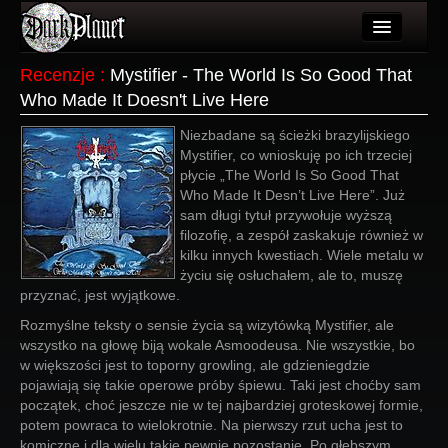
Artykuły
Recenzje
:
Mystifier - The World Is So Good That
Who Made It Doesn't Live Here
Użytkownicy
Niezbadane są ścieżki brazylijskiego
Wydarzenia
Mystifier, co wnioskuję po ich trzeciej
płycie „The World Is So Good That
Galeria
Who Made It Desn’t Live Here”. Już
sam długi tytuł przywołuje wyższą
Forum
filozofię, a zespół zaskakuje również w
kilku innych kwestiach. Wiele metalu w
Więcej
życiu się osłuchałem, ale to, muszę
przyznać, jest wyjątkowe.
Login
Rozmyślne teksty o sensie życia są wizytówką Mystifier, ale
wszystko na głowę biją wokale Asmoodeusa. Nie wszystkie, bo
w większości jest to toporny growling, ale gdzieniegdzie
pojawiają się takie operowe próby śpiewu. Taki jest choćby sam
początek, choć jeszcze nie w tej najbardziej groteskowej formie,
potem powraca to wielokrotnie. Na pierwszy rzut ucha jest to
komiczne i dla wielu takie pewnie pozostanie. Po głębszym