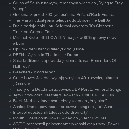
Crush of Souls z nowym, mrocznym wideo do „Dying to Stay
Young”
Godsmack przed 700 tys. osób na Pol'and'Rock Festival
The Martyr udostępnia teledysk do „Under the Bell Jar”
Drain oddaje hołd Lou Kollerowi coverem 'It's Clobberin'
Time' na Warped Tour
Michael Kiske: HELLOWEEN ma już w 90% gotowy nowy
album
Opium - debiutancki teledysk do „Dirge”
REZN - Cycles In The Infinite Dream
Suicide Silence zapowiada jesienną trasę „Reminders Of
Hell Tour”
Bleached - Blood Moon
Gene Loves Jezebel wydają winyl na 40. rocznicę albumu
„Discover”
Theory of a Deadman zapowiada EP Part 1: Funeral Songs
Język nocy oraz Rzeźbię w słowach - Ursula K. Le Guin
Black Marble z intymnym teledyskiem do „Anything”
Analog Dance powraca z mrocznym singlem „Fall Apart”
Interpol udostępnili teledysk do „Iron City”
Mouth Ulcers opublikowali wideo do „Silent Pictures”
AC/DC rozpoczęli północnoamerykański etap trasy „Power