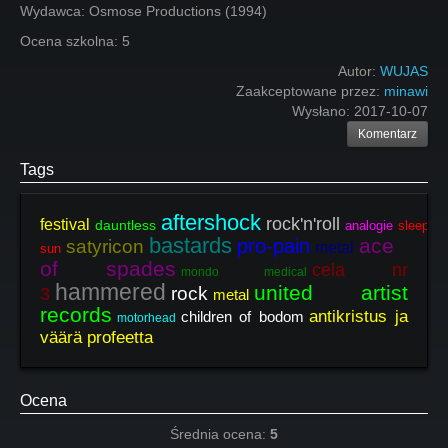
Wydawca: Osmose Productions (1994)
Ocena szkolna: 5
Autor:
WUJAS
Zaakceptowane przez:
minawi
Wysłano:
2017-10-07
Komentarz
Tags
aftershock
rock'n'roll
festival
dauntless
analogie
sleeping
bastards
ace
pro-pain
satyricon
metal
sun
of spades
cela nr
mondo medical
hammered
united artist
rock
3
metal
records
antikristus ja
children of bodom
motorhead
väärä profeetta
Ocena
Średnia ocena:
5