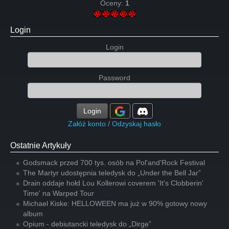
Oceny:
1
Login
Login
Password
Login
Załóż konto
/
Odzyskaj hasło
Ostatnie Artykuły
Godsmack przed 700 tys. osób na Pol'and'Rock Festival
The Martyr udostępnia teledysk do „Under the Bell Jar”
Drain oddaje hołd Lou Kollerowi coverem 'It's Clobberin'
Time' na Warped Tour
Michael Kiske: HELLOWEEN ma już w 90% gotowy nowy
album
Opium - debiutancki teledysk do „Dirge”