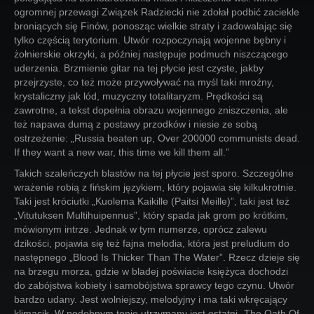
ogromnej przewagi Związek Radziecki nie zdołał podbić zaciekle
broniących się Finów, ponosząc wielkie straty i zadowalając się
tylko częścią terytorium. Utwór rozpoczynają wojenne bębny i
żołnierskie okrzyki, a później następuje podmuch niszczącego
uderzenia. Brzmienie gitar na tej płycie jest czyste, jakby
przejrzyste, co też może przywoływać na myśl taki mroźny,
krystaliczny jak lód, muzyczny totalitaryzm. Prędkości są
zawrotne, a tekst dopełnia obrazu wojennego zniszczenia, ale
też napawa dumą z postawy przodków i niesie ze sobą
ostrzeżenie: „Russia beaten up, Over 200000 communists dead.
If they want a new war, this time we kill them all.”
Takich szaleńczych blastów na tej płycie jest sporo. Szczególne
wrażenie robią z fińskim językiem, który pojawia się kilkukrotnie.
Taki jest króciutki „Kuolema Kaikille (Paitsi Meille)”, taki jest też
„Vitutuksen Multihuipennus”, który spada jak grom po krótkim,
mówionym intrze. Jednak w tym numerze, oprócz zalewu
dzikości, pojawia się też fajna melodia, która jest preludium do
następnego „Blood Is Thicker Than The Water”. Rzecz dzieje się
na brzegu morza, gdzie w bladej poświacie księżyca dochodzi
do zabójstwa kobiety i samobójstwa sprawcy tego czynu. Utwór
bardzo udany. Jest wolniejszy, melodyjny i ma taki wkręcający
klimacik. W podobnym tonie utrzymany jest ostatni „The Oath Of