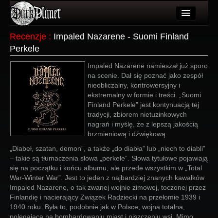
Artykuły
Recenzje
:
Impaled Nazarene - Suomi Finland
Perkele
Użytkownicy
Impaled Nazarene namieszał już sporo
Wydarzenia
na scenie. Dał się poznać jako zespół
nieobliczalny, kontrowersyjny i
Galeria
ekstremalny w formie i treści. „Suomi
Finland Perkele” jest kontynuacją tej
Forum
tradycji, zbiorem nietuzinkowych
nagrań i myślę, że z lepszą jakością
Więcej
brzmieniową i dźwiękową.
Login
„Diabeł, szatan, demon”, a także „do diabła” lub „niech to diabli”
– takie są tłumaczenia słowa „perkele”. Słowa tytułowe pojawiają
się na początku i końcu albumu, ale przede wszystkim w „Total
War-Winter War”. Jest to jeden z najbardziej znanych kawałków
Impaled Nazarene, o tak zwanej wojnie zimowej, toczonej przez
Finlandię i nacierający Związek Radziecki na przełomie 1939 i
1940 roku. Była to, podobnie jak w Polsce, wojna totalna,
polegająca na bombardowaniu miast i niszczeniu wsi. Mimo