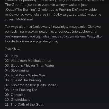
The Goath”, a już takim zupełnie wolnym walcem jest
„Quasi/The Burning”. Z kolei „Let’s Fucking Die” ma w sobie
mnóstwo rockowej ekspresji i mógłby wręcz sprawiać wrażenie
coveru Motörhead
Tak więc album zróżnicowany i rozwinięty muzycznie. Ciekawe
pomysły i na wysokim poziomie, z jednocześnie zachowaną
bezkompromisowością i własnym, zabójczym stylem. Wszystko
to składa się na pozycję klasyczną.
Tracklista:
01. Intro
02. Vitutuksen Multihuipennus
03. Blood is Thicker Than Water
04. Steelvagina
05. Total War - Winter War
06. Quasb/The Burning
07. Kuolema Kaikille (Paitsi Meille)
08. Let's Fucking Die
09. Genocide
10. Ghettoblaster
11. The Oath of the Goat