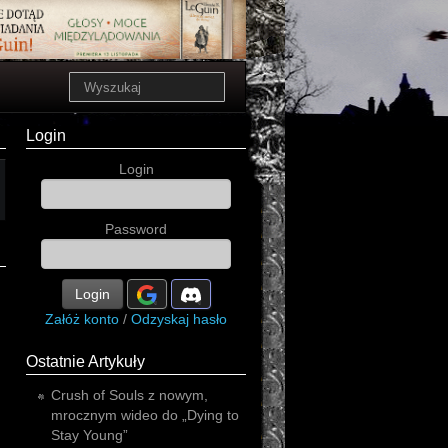
Login
Login
Password
Login
Załóż konto
/
Odzyskaj hasło
Ostatnie Artykuły
Crush of Souls z nowym,
mrocznym wideo do „Dying to
Stay Young”