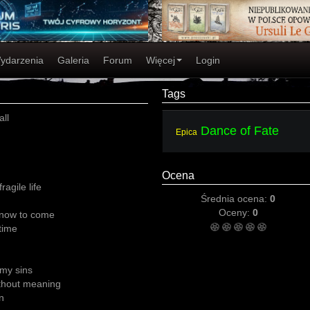
ydarzenia
Galeria
Forum
Więcej
Login
Tags
all
Dance of Fate
Epica
Ocena
ragile life
Średnia ocena:
0
Oceny:
0
s now to come
time
 my sins
thout meaning
n