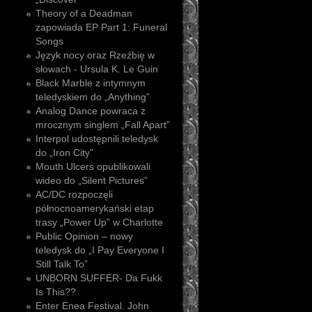
Theory of a Deadman
zapowiada EP Part 1: Funeral
Songs
Język nocy oraz Rzeźbię w
słowach - Ursula K. Le Guin
Black Marble z intymnym
teledyskiem do „Anything”
Analog Dance powraca z
mrocznym singlem „Fall Apart”
Interpol udostępnili teledysk
do „Iron City”
Mouth Ulcers opublikowali
wideo do „Silent Pictures”
AC/DC rozpoczęli
północnoamerykański etap
trasy „Power Up” w Charlotte
Public Opinion – nowy
teledysk do „I Pay Everyone I
Still Talk To”
UNBORN SUFFER- Da Fukk
Is This??
Enter Enea Festival. John