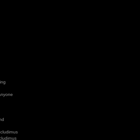
ing
 anyone
ind
ccludimus
cludimus