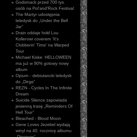
Godsmack przed 700 tys.
osób na Pol'and'Rock Festival
The Martyr udostępnia
teledysk do „Under the Bell
Jar”
Drain oddaje hołd Lou
Kollerowi coverem 'It's
Clobberin' Time' na Warped
Tour
Michael Kiske: HELLOWEEN
ma już w 90% gotowy nowy
album
Opium - debiutancki teledysk
do „Dirge”
REZN - Cycles In The Infinite
Dream
Suicide Silence zapowiada
jesienną trasę „Reminders Of
Hell Tour”
Bleached - Blood Moon
Gene Loves Jezebel wydają
winyl na 40. rocznicę albumu
„Discover”