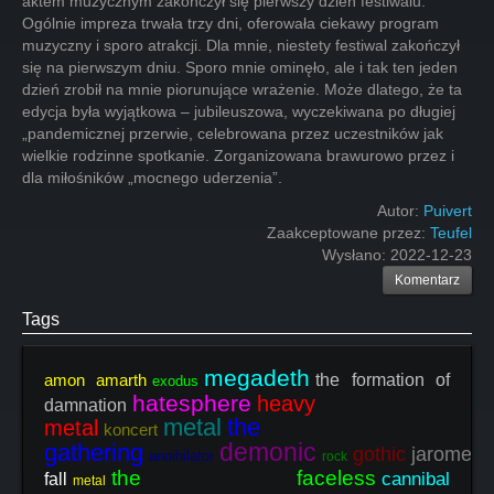
Autor:
Puivert
Zaakceptowane przez:
Teufel
Wysłano:
2022-12-23
Komentarz
Tags
megadeth
amon amarth
the formation of
exodus
hatesphere
heavy
damnation
metal
the
metal
koncert
demonic
gathering
gothic
jaromer
annihilator
rock
the faceless
cannibal
fall
metal