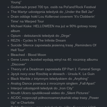
Young”
Godsmack przed 700 tys. osób na Pol'and'Rock Festival
The Martyr udostępnia teledysk do „Under the Bell Jar”
Drain oddaje hołd Lou Kollerowi coverem 'It's Clobberin'
Time' na Warped Tour
Michael Kiske: HELLOWEEN ma już w 90% gotowy nowy
album
Opium - debiutancki teledysk do „Dirge”
REZN - Cycles In The Infinite Dream
Suicide Silence zapowiada jesienną trasę „Reminders Of
Hell Tour”
Bleached - Blood Moon
Gene Loves Jezebel wydają winyl na 40. rocznicę albumu
„Discover”
Theory of a Deadman zapowiada EP Part 1: Funeral Songs
Język nocy oraz Rzeźbię w słowach - Ursula K. Le Guin
Black Marble z intymnym teledyskiem do „Anything”
Analog Dance powraca z mrocznym singlem „Fall Apart”
Interpol udostępnili teledysk do „Iron City”
Mouth Ulcers opublikowali wideo do „Silent Pictures”
AC/DC rozpoczęli północnoamerykański etap trasy „Power
Up” w Charlotte