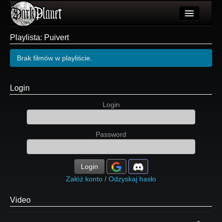
Artykuły
Playlista: Puivert
Użytkownicy
Brak filmów w playliście.
Wydarzenia
Login
Galeria
Login
Forum
Więcej
Password
Login
Login
Załóż konto
/
Odzyskaj hasło
Video