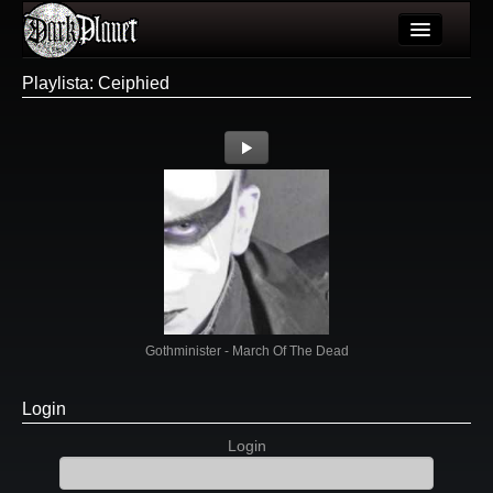
Artykuły
Playlista: Ceiphied
Użytkownicy
Wydarzenia
Galeria
Forum
Więcej
Login
Gothminister - March Of The Dead
Login
Login