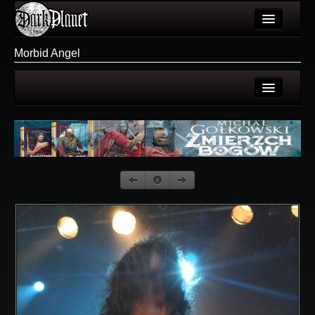
Artykuły
Morbid Angel
Użytkownicy
Wydarzenia
Strona użytkownika
Galeria
Galerie użytkownika
Forum
Galeria
Więcej
Login