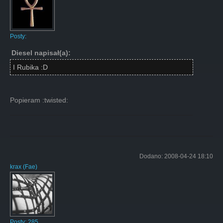
Posty:
Diesel napisał(a):
I Rubika :D
Popieram :twisted:
Dodano:
2008-04-24 18:10
krax
(
Fae
)
Posty:
285