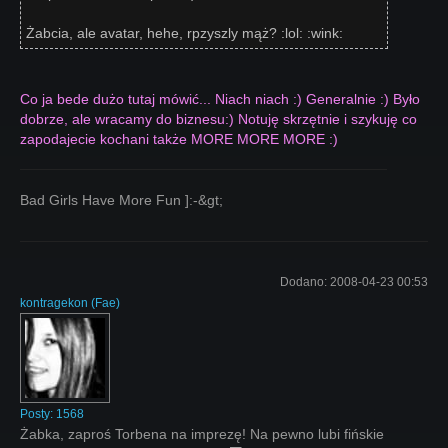
Żabcia, ale avatar, hehe, rpzyszly mąż? :lol: :wink:
Co ja bede dużo tutaj mówić... Niach niach :) Generalnie :) Było
dobrze, ale wracamy do biznesu:) Notuję skrzętnie i szykuję co
zapodajecie kochani także MORE MORE MORE :)
Bad Girls Have More Fun ]:-&gt;
Dodano:
2008-04-23 00:53
kontragekon
(
Fae
)
Posty:
1568
Żabka, zaproś Torbena na imprezę! Na pewno lubi fińskie