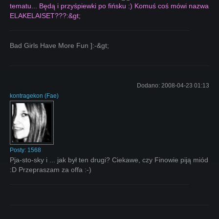
tematu... Będą i przyśpiewki po fińsku :) Komuś coś mówi nazwa
ELAKELAISET???:&gt;
Bad Girls Have More Fun ]:-&gt;
Dodano:
2008-04-23 01:13
kontragekon
(
Fae
)
Posty:
1568
Pja-sto-sky i ... jak był ten drugi? Ciekawe, czy Finowie piją miód
:D Przepraszam za offa :-)