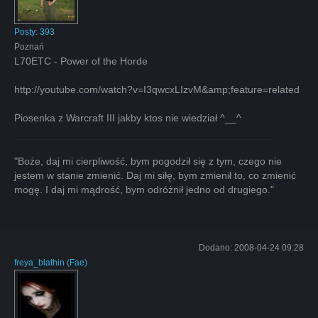
Posty:
393
Poznań
L70ETC - Power of the Horde
http://youtube.com/watch?v=I3qwcxLIzvM&amp;feature=related
Piosenka z Warcraft III jakby ktos nie wiedział ^__^
"Boże, daj mi cierpliwość, bym pogodził się z tym, czego nie
jestem w stanie zmienić. Daj mi siłę, bym zmienił to, co zmienić
mogę. I daj mi mądrość, bym odróżnił jedno od drugiego."
Dodano:
2008-04-24 09:28
freya_blathin
(
Fae
)