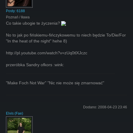
Posty:
6188
Poznań / Iława
Co takie ubogie te życzenia?
No to jak po fińskiemu-fińczykowemu to niech będzie To/Die/For
"In the heat of the night" hehe 8)
http://pl.youtube.com/watch?v=zUq0tlXJczc
przeróbka Sandry ofkors :wink:
"Make Foch Not War" "Nic nie może się zmarnować"
Dodano:
2008-04-23 23:46
Elvis
(
Fae
)