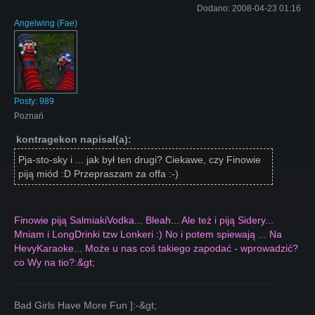
Dodano:
2008-04-23 01:16
Angelwing
(
Fae
)
Posty:
989
Poznań
kontragekon napisał(a):
Pja-sto-sky i ... jak był ten drugi? Ciekawe, czy Finowie
piją miód :D Przepraszam za offa :-)
Finowie piją SalmiakiVodka... Bleah... Ale też i piją Sidery...
Mniam i LongDrinki tzw Lonkeri :) No i potem spiewają ... Na
HevyKaraoke... Może u nas coś takiego zapodać - wprowadzić?
co Wy na tio?:&gt;
Bad Girls Have More Fun ]:-&gt;