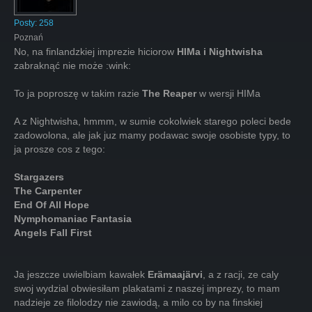
Posty:
258
Poznań
No, na finlandzkiej imprezie hiciorow
HIMa i Nightwisha
zabraknąć nie może :wink:
To ja poproszę w takim razie
The Reaper
w wersji HIMa
A z Nightwisha, hmmm, w sumie cokolwiek starego poleci bede
zadowolona, ale jak juz mamy podawac swoje osobiste typy, to
ja prosze cos z tego:
Stargazers
The Carpenter
End Of All Hope
Nymphomaniac Fantasia
Angels Fall First
Ja jeszcze uwielbiam kawałek
Erämaajärvi
, a z racji, ze caly
swoj wydzial obwiesiłam plakatami z naszej imprezy, to mam
nadzieje ze filolodzy nie zawiodą, a milo co by na finskiej