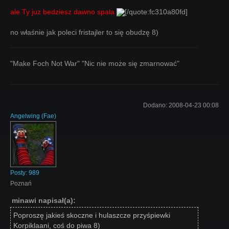
ale Ty juz bedziesz dawno spala
[/quote:fc310a80fd]
no właśnie jak poleci fristajler to się obudzę 8)
"Make Foch Not War" "Nic nie może się zmarnować"
Dodano:
2008-04-23 00:08
Angelwing
(
Fae
)
Posty:
989
Poznań
minawi napisał(a):
Poproszę jakieś skoczne i hulaszcze przyśpiewki
Korpiklaani, coś do piwa 8)