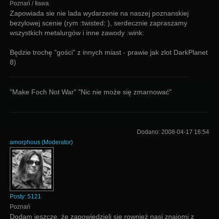
Poznań / Iława
Zapowiada sie nie lada wydarzenie na naszej poznanskiej
bezylowej scenie (rym :twisted: ), serdecznie zapraszamy
wszystkich metalurgów i inne zawody :wink:
Będzie trochę "gości" z innych miast - prawie jak zlot DarkPlanet
8)
"Make Foch Not War" "Nic nie może się zmarnować"
Dodano:
2008-04-17 16:54
amorphous
(
Moderator
)
Posty:
5121
Poznań
Dodam jeszcze, że zapowiedzieli się rownież nasi znajomi z