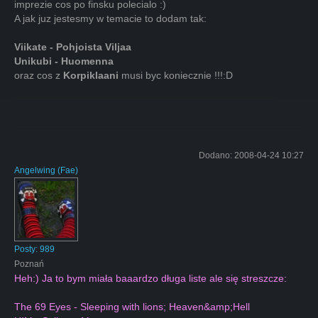
imprezie cos po finsku polecialo :)
A jak juz jestesmy w temacie to dodam tak:
Viikate - Pohjoista Viljaa
Unikubi - Huomenna
oraz cos z
Korpiklaani
musi byc koniecznie !!!:D
Dodano:
2008-04-24 10:27
Angelwing
(
Fae
)
Posty:
989
Poznań
Heh:) Ja to bym miała baaardzo długa liste ale się streszcze:
The 69 Eyes - Sleeping with lions; Heaven&amp;Hell