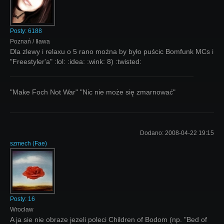
Posty:
6188
Poznań / Iława
Dla zlewy i relaxu o 5 rano można by było puścic Bomfunk MCs i
"Freestyler'a" :lol: :idea: :wink: 8) :twisted:
"Make Foch Not War" "Nic nie może się zmarnować"
Dodano:
2008-04-22 19:15
szmech
(
Fae
)
Posty:
16
Wrocław
A ja sie nie obraze jezeli poleci Children of Bodom (np. "Bed of