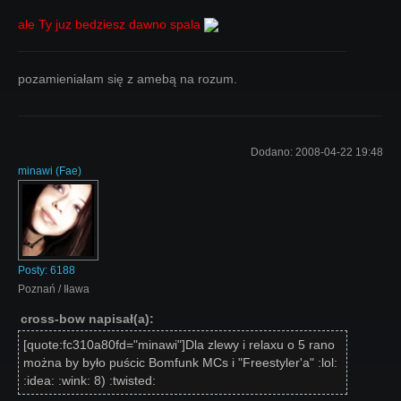
ale Ty juz bedziesz dawno spala
pozamieniałam się z amebą na rozum.
Dodano:
2008-04-22 19:48
minawi
(
Fae
)
Posty:
6188
Poznań / Iława
cross-bow napisał(a):
[quote:fc310a80fd="minawi"]Dla zlewy i relaxu o 5 rano
można by było puścic Bomfunk MCs i "Freestyler'a" :lol:
:idea: :wink: 8) :twisted: