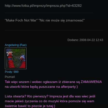
http://www.fotka.pl/imprezy/impreza.php?id=63282
"Make Foch Not War" "Nic nie może się zmarnować"
Dodano:
2008-04-22 12:43
Angelwing
(
Fae
)
Posty:
989
Poznań
Tak więc wszem i wobec ogłaszam iż zbierane są ZAMóWIENIA
na utworki które będą puszczane na afterparty:)
Lista otwarta? Kto pierwszy? Impreza jest dla was wiec jeśli
macie jakieś życzenia co do muzyki która pomoże się wam
świetnie bawić to piszcie je tutaj:)