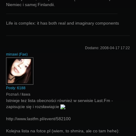
Niemiec i samej Finlandii.
Life is complex: it has both real and imaginary components
Dodano:
2008-04-17 17:22
minawi
(
Fae
)
Posty:
6188
Poznań / Iława
Istnieje tez lista obecności również w serwisie Last.Fm -
zapisujcie się i rozsławiajcie
http://www.lastfm.pl/event/582100
Kolejna lista na fotce.pl (wiem, to shmira, ale co tam hehe):