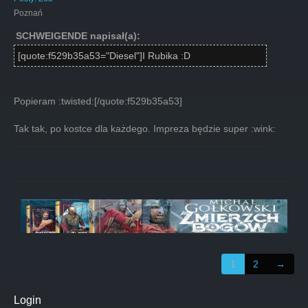
Poznań
SCHWEIGENDE napisał(a):
[quote:f529b35a53="Diesel"]I Rubika :D
Popieram :twisted:[/quote:f529b35a53]
Tak tak, po kostce dla każdego. Impreza będzie super :wink:
1
2
→
Login