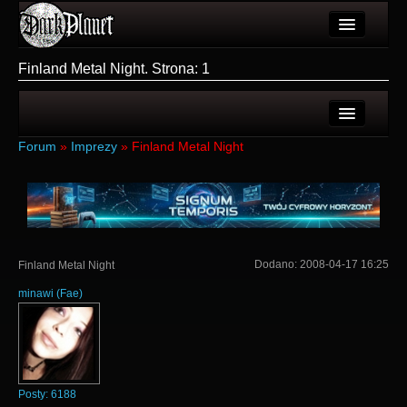
Artykuły
Finland Metal Night. Strona: 1
Użytkownicy
Wydarzenia
Ostatnie tematy
Forum
»
Imprezy
»
Finland Metal Night
Galeria
Nowe tematy
Forum
Login
Więcej
Rejestracja
Dodano:
2008-04-17 16:25
Finland Metal Night
Login
minawi
(
Fae
)
Posty:
6188