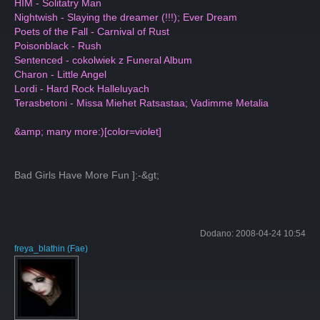
HIM - Solitatry Man
Nightwish - Slaying the dreamer (!!!); Ever Dream
Poets of the Fall - Carnival of Rust
Poisonblack - Rush
Sentenced - cokolwiek z Funeral Album
Charon - Little Angel
Lordi - Hard Rock Halleluyach
Terasbetoni - Missa Miehet Ratsastaa; Vadimme Metalia
&amp; many more:)[color=violet]
Bad Girls Have More Fun ]:-&gt;
Dodano:
2008-04-24 10:54
freya_blathin
(
Fae
)