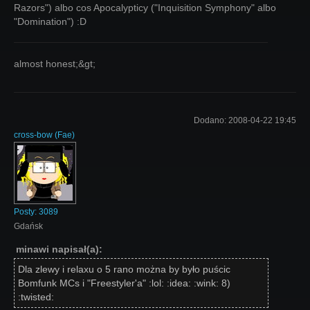
Razors") albo cos Apocalypticy ("Inquisition Symphony" albo
"Domination") :D
almost honest;&gt;
Dodano:
2008-04-22 19:45
cross-bow
(
Fae
)
Posty:
3089
Gdańsk
minawi napisał(a):
Dla zlewy i relaxu o 5 rano można by było puścic
Bomfunk MCs i "Freestyler'a" :lol: :idea: :wink: 8)
:twisted: