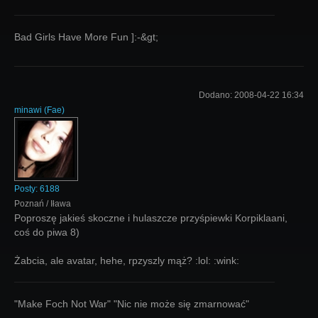
Bad Girls Have More Fun ]:-&gt;
Dodano:
2008-04-22 16:34
minawi
(
Fae
)
Posty:
6188
Poznań / Iława
Poproszę jakieś skoczne i hulaszcze przyśpiewki Korpiklaani,
coś do piwa 8)
Żabcia, ale avatar, hehe, rpzyszly mąż? :lol: :wink:
"Make Foch Not War" "Nic nie może się zmarnować"