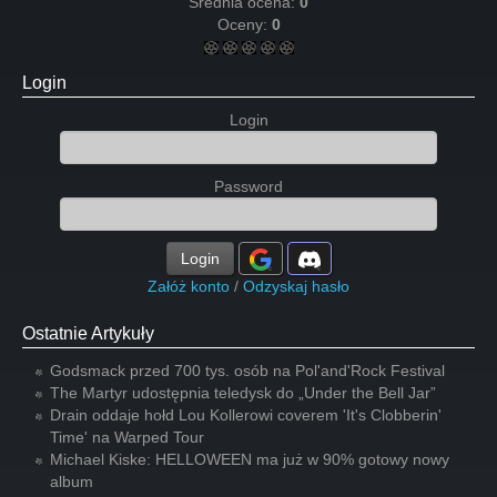
Średnia ocena:
0
Oceny:
0
Login
Login
Password
Login
Załóż konto
/
Odzyskaj hasło
Ostatnie Artykuły
Godsmack przed 700 tys. osób na Pol'and'Rock Festival
The Martyr udostępnia teledysk do „Under the Bell Jar”
Drain oddaje hołd Lou Kollerowi coverem 'It's Clobberin'
Time' na Warped Tour
Michael Kiske: HELLOWEEN ma już w 90% gotowy nowy
album