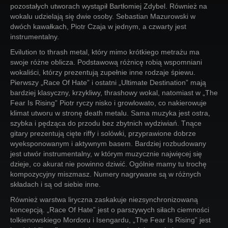
pozostałych utworach wystąpił Bartłomiej Zdybel. Również na
wokalu udzielają się dwie osoby. Sebastian Mazurowski w
dwóch kawałkach, Piotr Czaja w jednym, a czwarty jest
instrumentalny.
Evilution to thrash metal, który mimo krótkiego metrażu ma
swoje różne oblicza. Podstawową różnicę robią wspomniani
wokaliści, którzy prezentują zupełnie inne rodzaje śpiewu.
Pierwszy „Race Of Hate” i ostatni „Ultimate Destination” mają
bardziej klasyczny, krzykliwy, thrashowy wokal, natomiast w „The
Fear Is Rising” Piotr ryczy nisko i growlowato, co nakierowuje
klimat utworu w stronę death metalu. Sama muzyka jest ostra,
szybka i pędząca do przodu bez zbytnich wydziwiań. Tnące
gitary prezentują cięte riffy i solówki, przyprawione dobrze
wyeksponowanym i aktywnym basem. Bardziej rozbudowany
jest utwór instrumentalny, w którym muzycznie najwięcej się
dzieje, co akurat nie powinno dziwić. Ogólnie mamy tu trochę
kompozycyjny miszmasz. Numery nagrywane są w różnych
składach i są od siebie inne.
Również warstwa liryczna zaskakuje niezsynchronizowaną
koncepcją. „Race Of Hate” jest o parszywych siłach ciemności
tolkienowskiego Mordoru i Isengardu, „The Fear Is Rising” jest