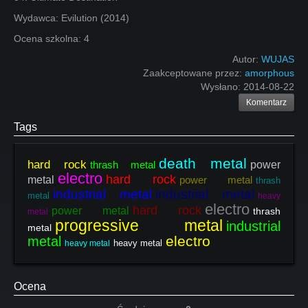
Wydawca: Evilution (2014)
Ocena szkolna: 4
Autor:
WUJAS
Zaakceptowane przez:
amorphous
Wysłano:
2014-08-22
Komentarz
Tags
death metal
hard rock
thrash metal
power
electro
hard rock
metal
power metal
thrash
industrial metal
industrial metal
metal
heavy
electro
hard rock
power metal
thrash
metal
progressive metal
industrial
metal
electro
metal
heavy metal
heavy metal
Ocena