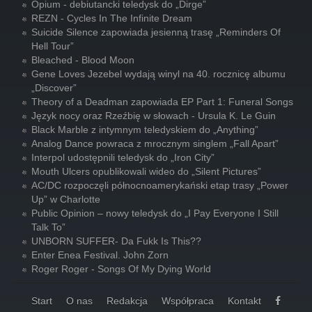
Opium - debiutancki teledysk do „Dirge”
REZN - Cycles In The Infinite Dream
Suicide Silence zapowiada jesienną trasę „Reminders Of
Hell Tour”
Bleached - Blood Moon
Gene Loves Jezebel wydają winyl na 40. rocznicę albumu
„Discover”
Theory of a Deadman zapowiada EP Part 1: Funeral Songs
Język nocy oraz Rzeźbię w słowach - Ursula K. Le Guin
Black Marble z intymnym teledyskiem do „Anything”
Analog Dance powraca z mrocznym singlem „Fall Apart”
Interpol udostępnili teledysk do „Iron City”
Mouth Ulcers opublikowali wideo do „Silent Pictures”
AC/DC rozpoczęli północnoamerykański etap trasy „Power
Up” w Charlotte
Public Opinion – nowy teledysk do „I Pay Everyone I Still
Talk To”
UNBORN SUFFER- Da Fukk Is This??
Enter Enea Festival. John Zorn
Roger Roger - Songs Of My Dying World
Start
O nas
Redakcja
Współpraca
Kontakt