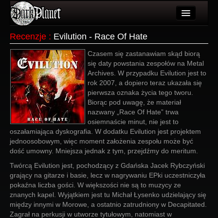
Artykuły
Recenzje
:
Evilution - Race Of Hate
Użytkownicy
Czasem się zastanawiam skąd biorą
się daty powstania zespołów na Metal
Wydarzenia
Archives. W przypadku Evilution jest to
rok 2007, a dopiero teraz ukazała się
Galeria
pierwsza oznaka życia tego tworu.
Biorąc pod uwagę, że materiał
Forum
nazwany „Race Of Hate” trwa
osiemnaście minut, nie jest to
Więcej
oszałamiająca dyskografia. W dodatku Evilution jest projektem
jednoosobowym, więc moment założenia zespołu może być
Login
dość umowny. Mniejsza jednak z tym, przejdźmy do meritum.
Twórcą Evilution jest, pochodzący z Gdańska Jacek Rybczyński
grający na gitarze i basie, lecz w nagrywaniu EPki uczestniczyła
pokaźna liczba gości. W większości nie są to muzycy ze
znanych kapel. Wyjątkiem jest tu Michał Łysenko udzielający się
między innymi w Morowe, a ostatnio zatrudniony w Decapitated.
Zagrał na perkusji w utworze tytułowym, natomiast w