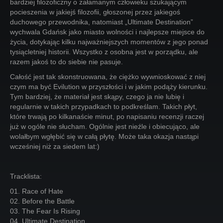
bardziej filozoficzny o załamanym człowieku szukającym
pocieszenia w jakiejś filozofii, głoszonej przez jakiegoś
duchowego przewodnika, natomiast „Ultimate Destination”
wychwala Gdańsk jako miasto wolności i najlepsze miejsce do
życia, dotykając kilku najważniejszych momentów z jego ponad
tysiącletniej historii. Wszystko z osobna jest w porządku, ale
razem jakoś to do siebie nie pasuje.
Całość jest tak skonstruowana, że ciężko wywnioskować z niej
czym ma być Evilution w przyszłości i w jakim podąży kierunku.
Tym bardziej, że materiał jest skąpy, czego ja nie lubię i
regularnie w takich przypadkach to podkreślam. Takich płyt,
które trwają po kilkanaście minut, po napisaniu recenzji raczej
już w ogóle nie słucham. Ogólnie jest nieźle i obiecująco, ale
wolałbym wgłębić się w całą płytę. Może taka okazja nastąpi
wcześniej niż za siedem lat:)
Tracklista:
01. Race of Hate
02. Before the Battle
03. The Fear Is Rising
04. Ultimate Destination